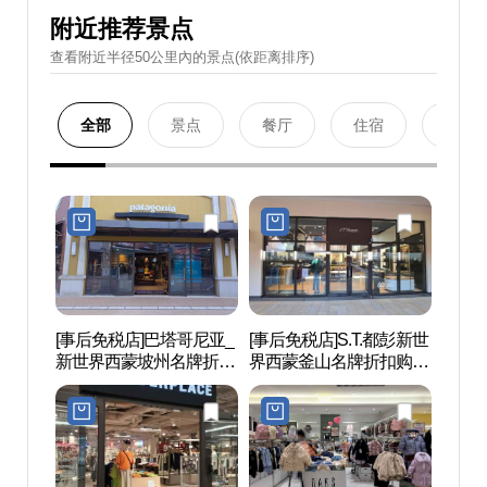
附近推荐景点
查看附近半径50公里內的景点(依距离排序)
全部
景点
餐厅
住宿
购物
[事后免税店]巴塔哥尼亚_
[事后免税店]S.T.都彭新世
坡州
新世界西蒙坡州名牌折扣
界西蒙釜山名牌折扣购物
后）
购物中心(파타고니아 신
中心坡州店(에스티듀퐁
世界文
세계사이먼프리미엄아울
신세계사이먼프리미엄아
(인조
렛 파주점)
울렛 파주점)
세계문