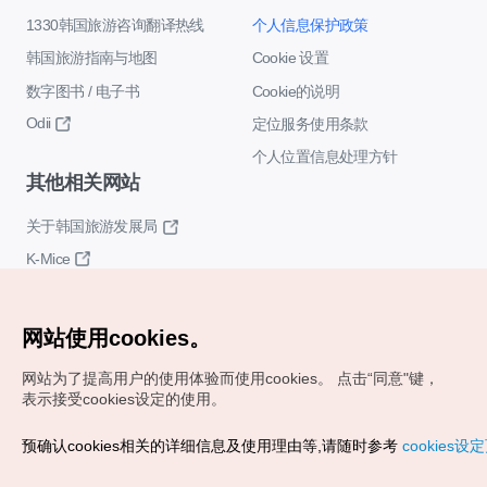
1330韩国旅游咨询翻译热线
个人信息保护政策
韩国旅游指南与地图
Cookie 设置
数字图书 / 电子书
Cookie的说明
Odii
定位服务使用条款
个人位置信息处理方针
其他相关网站
关于韩国旅游发展局
K-Mice
网站使用cookies。
网站为了提高用户的使用体验而使用cookies。
点击“同意"键，
表示接受cookies设定的使用。
Copyrights (c) 韩国旅游发展局版权所有
预确认cookies相关的详细信息及使用理由等,请随时参考
cookies设
如有相关疑问或建议，欢迎来信。
VISITKOREA官方邮箱