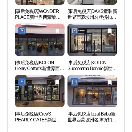
[事后免税店]WONDER
[事后免税店]DAKS童装新
京畿
PLACE新世界西蒙坡州
世界西蒙坡州名牌折扣购
(경기
名牌折扣购物中心(원더
物中心(닥스키즈 신세계
스)
플레이스 신세계사이먼
사이먼프리미엄아울렛
프리미엄아울렛 파주점)
파주점)
[事后免税店]KOLON
[事后免税店]KOLON
首尔特
Henry Cotton's新世界西蒙
Suecomma Bonnie新世界
术中心
坡州名牌折扣购物中心
西蒙坡州名牌折扣购物中
샬아트
(헨리코튼 신세계사이먼
心(슈콤마보니 신세계사
프리미엄아울렛 파주점)
이먼프리미엄아울렛 파
주점)
[事后免税店]CreaS
[事后免税店]Izzat Baba新
Hey
PEARLY GATES新世界
世界西蒙坡州名牌折扣购
마을)
西蒙坡州名牌折扣购物中
物中心(아이잗바바 신세
心(파리게이츠 신세계사
계사이먼프리미엄아울렛