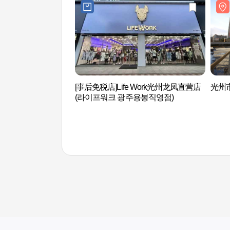
[事后免税店]Life Work光州龙凤直营店
光州
(라이프워크 광주용봉직영점)