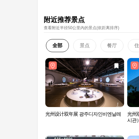
附近推荐景点
查看附近半径50公里內的景点(依距离排序)
全部
景点
餐厅
光州设计双年展 광주디자인비엔날레
光州
시관