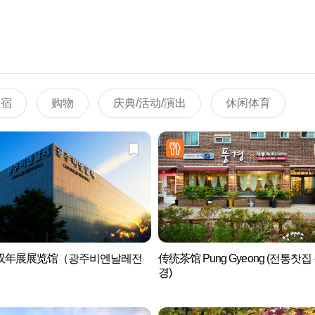
住宿
购物
庆典/活动/演出
休闲体育
双年展展览馆（광주비엔날레전
传统茶馆 Pung Gyeong (전통찻집
）
경)