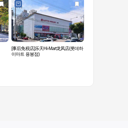
[事后免税店]乐天Hi-Mart龙凤店(롯데하
光州艺术殿堂（광주
이마트 용봉점)