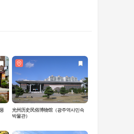
 풍
光州历史民俗博物馆（광주역사민속
光州双年展展览馆（
박물관）
시관）