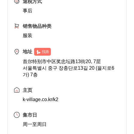
退税方式
事后
销售物品种类
服装
地址
找路
首尔特别市中区奖忠坛路13街20, 7层
서울특별시 중구 장충단로13길 20 (을지로6
가) 7층
主页
k-village.co.kr/k2
集市日
周一至周日