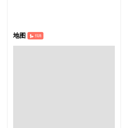
地图
找路