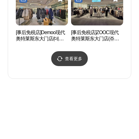
[事后免税店]Demoo现代
[事后免税店]ZOOC现代
东大
奥特莱斯东大门店(데무
奥特莱斯东大门店(쥬크
대문
현대아울렛 동대문점)
현대아울렛 동대문점)
查看更多