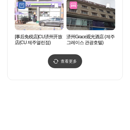
[事后免税店]CU济州开放
济州Grace观光酒店 (제주
龙头
店(CU 제주열린점)
그레이스 관광호텔)
해수
查看更多