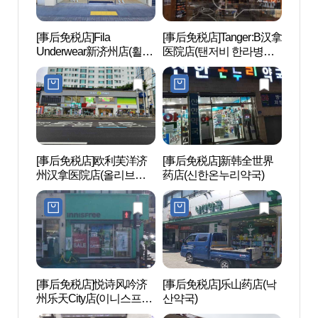
[事后免税店]Fila
[事后免税店]Tanger:B汉拿
VIP
Underwear新济州店(휠라
医院店(탠저비 한라병원
과)
언더웨어 신제주점)
점)
[事后免税店]欧利芙洋济
[事后免税店]新韩全世界
Nex
州汉拿医院店(올리브영
药店(신한온누리약국)
슨컴
제주한라병원점)
[事后免税店]悦诗风吟济
[事后免税店]乐山药店(낙
汉拿
州乐天City店(이니스프리
산약국)
원）
제주롯데시티점)