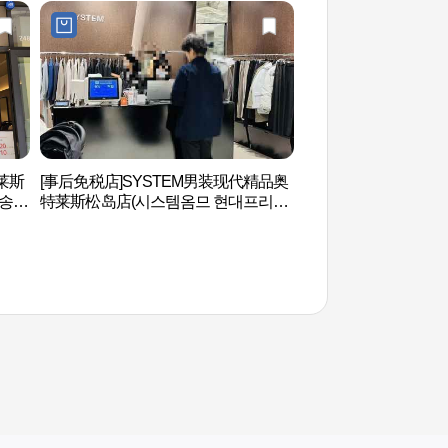
莱斯
[事后免税店]SYSTEM男装现代精品奥
松岛韩屋村（송도 
 송도
特莱斯松岛店(시스템옴므 현대프리미
엄아울렛 송도점)