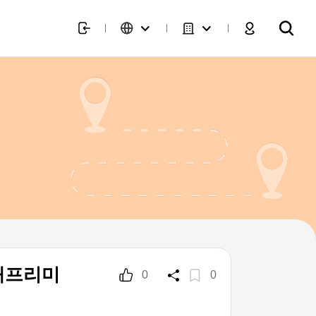
대프리미
0
0