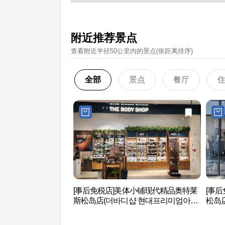
附近推荐景点
查看附近半径50公里內的景点(依距离排序)
全部
景点
餐厅
[事后免税店]美体小铺现代精品奥特莱
[事
斯松岛店(더바디샵 현대프리미엄아울
松岛
렛송도점)
렛 송