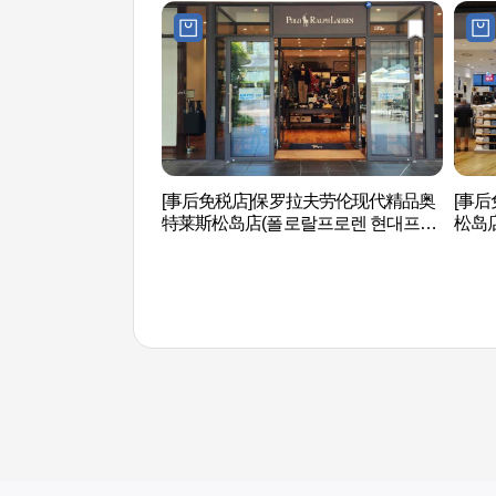
[事后免税店]保罗拉夫劳伦现代精品奥
[事
特莱斯松岛店(폴로랄프로렌 현대프리
松岛
미엄아울렛 송도점)
송도점