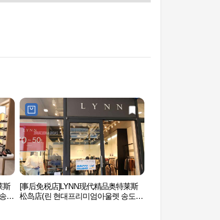
莱斯
[事后免税店]LYNN现代精品奥特莱斯
松岛会展中心 (송도
 송도
松岛店(린 현대프리미엄아울렛 송도
점)