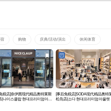
住宿
购物
庆典/活动/演出
休闲体育
后免税店]奈伊茜现代精品奥特莱斯
[事后免税店]SODA现代精品奥特
店(나이스클랍 현대프리미엄아울
松岛店(소다 현대프리미엄아울렛
도점)
점)