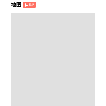
地图
找路