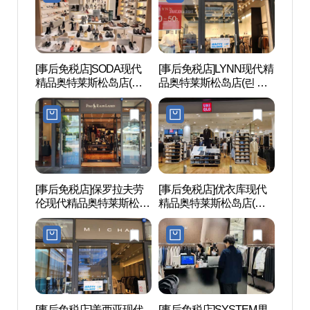
[事后免税店]SODA现代
[事后免税店]LYNN现代精
松岛中
精品奥特莱斯松岛店(소
品奥特莱斯松岛店(린 현
럴파
다 현대프리미엄아울렛
대프리미엄아울렛 송도
송도점)
점)
[事后免税店]保罗拉夫劳
[事后免税店]优衣库现代
松岛
伦现代精品奥特莱斯松岛
精品奥特莱斯松岛店(유
마을
店(폴로랄프로렌 현대프
니클로 현대프리미엄아
리미엄아울렛 송도점)
울렛 송도점)
[事后免税店]美西亚现代
[事后免税店]SYSTEM男
仁川市