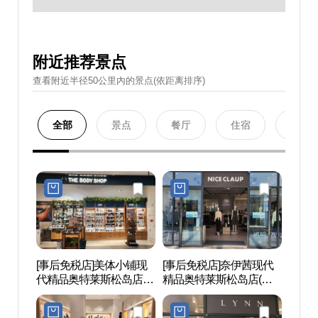
附近推荐景点
查看附近半径50公里內的景点(依距离排序)
全部
景点
餐厅
住宿
购物
[事后免税店]美体小铺现
[事后免税店]奈伊茜现代
松岛会
代精品奥特莱斯松岛店
精品奥特莱斯松岛店(나
시아)
(더바디샵 현대프리미엄
이스클랍 현대프리미엄
아울렛송도점)
아울렛 송도점)