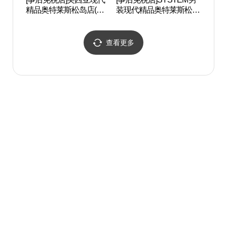
精品奥特莱斯松岛店(미
装现代精品奥特莱斯松岛
智能城
샤 현대프리미엄아울렛
店(시스템옴므 현대프리
관 컴
송도점)
미엄아울렛 송도점)
查看更多