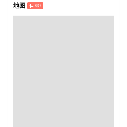
地图
找路