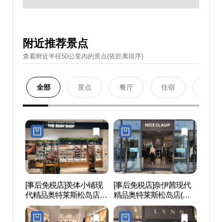
附近推荐景点
查看附近半径50公里內的景点(依距离排序)
全部
景点
餐厅
住宿
购物
[事后免税店]美体小铺现
[事后免税店]奈伊茜现代
松岛会
代精品奥特莱斯松岛店
精品奥特莱斯松岛店(나
시아)
(더바디샵 현대프리미엄
이스클랍 현대프리미엄
아울렛송도점)
아울렛 송도점)