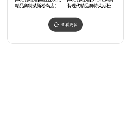
精品奥特莱斯松岛店(미
装现代精品奥特莱斯松岛
智能城
샤 현대프리미엄아울렛
店(시스템옴므 현대프리
관 컴
송도점)
미엄아울렛 송도점)
查看更多