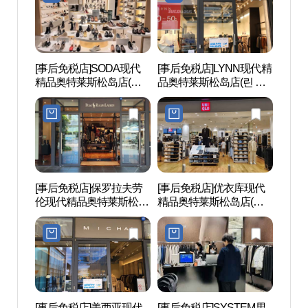
[事后免税店]SODA现代
[事后免税店]LYNN现代精
松岛中
精品奥特莱斯松岛店(소
品奥特莱斯松岛店(린 현
럴파
다 현대프리미엄아울렛
대프리미엄아울렛 송도
송도점)
점)
[事后免税店]保罗拉夫劳
[事后免税店]优衣库现代
松岛
伦现代精品奥特莱斯松岛
精品奥特莱斯松岛店(유
마을
店(폴로랄프로렌 현대프
니클로 현대프리미엄아
리미엄아울렛 송도점)
울렛 송도점)
[事后免税店]美西亚现代
[事后免税店]SYSTEM男
仁川市