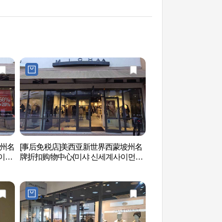
坡州名
[事后免税店]美西亚新世界西蒙坡州名
坡州长陵（仁祖，仁
이먼
牌折扣购物中心(미샤 신세계사이먼프
教科文组织世界文化遗
리미엄아울렛 파주점)
(인조,인열왕후) [
산]