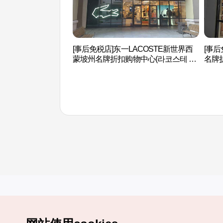
[事后免税店]东一LACOSTE新世界西
[事
蒙坡州名牌折扣购物中心(라코스테 신
名牌
세계사이먼프리미엄아울렛 파주점)
사이