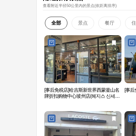
查看附近半径50公里內的景点(依距离排序)
全部
景点
餐厅
[事后免税店]哈吉斯新世界西蒙釜山名
[事后免
牌折扣购物中心坡州店(헤지스 신세계
사이먼프리미엄아울렛 파주점)