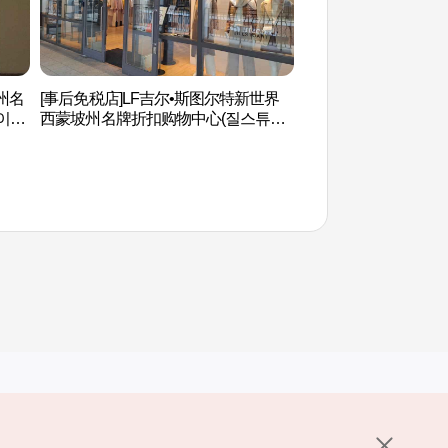
州名
[事后免税店]LF吉尔•斯图尔特新世界
首尔特技学校(Marsh
이먼
西蒙坡州名牌折扣购物中心(질스튜어
액션스쿨(마샬아트센
트 신세계사이먼프리미엄아울렛 파주
점)
其他相关网站