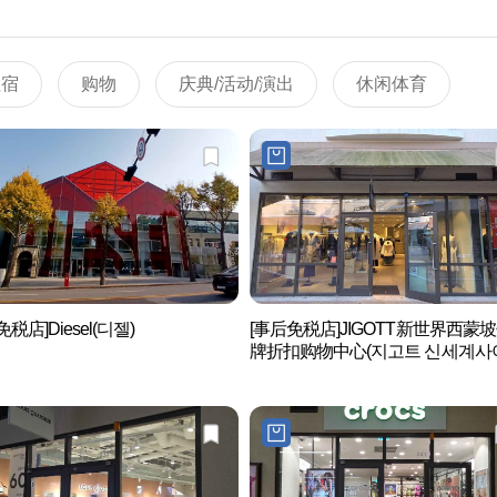
住宿
购物
庆典/活动/演出
休闲体育
税店]Diesel(디젤)
[事后免税店]JIGOTT新世界西蒙
牌折扣购物中心(지고트 신세계사
프리미엄아울렛 파주점)