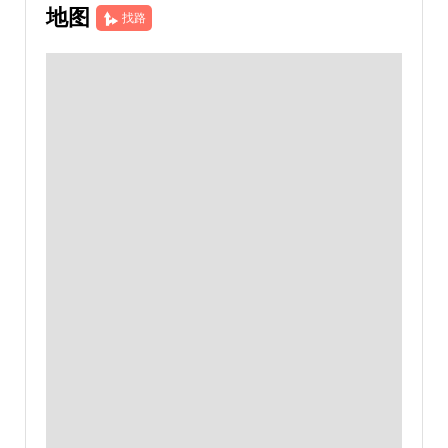
地图
找路