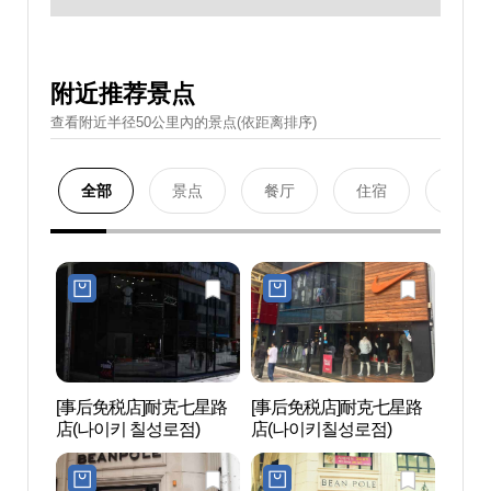
附近推荐景点
查看附近半径50公里內的景点(依距离排序)
全部
景点
餐厅
住宿
购物
[事后免税店]耐克七星路
[事后免税店]耐克七星路
黑猪
店(나이키 칠성로점)
店(나이키칠성로점)
리）