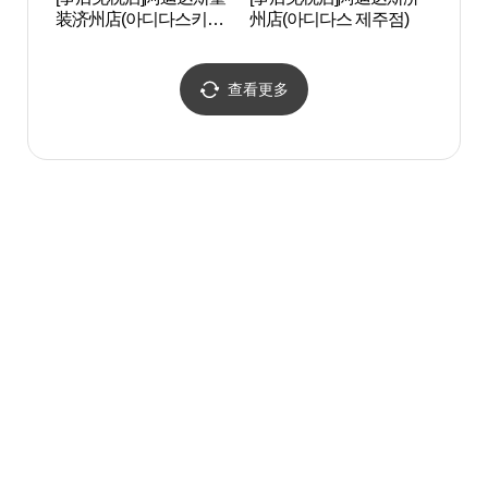
装济州店(아디다스키즈
州店(아디다스 제주점)
史博物
제주점)
도민
查看更多