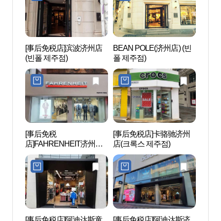
[事后免税店]滨波济州店
BEAN POLE(济州店) (빈
阿拉
(빈폴 제주점)
폴 제주점)
(아라
네마)
[事后免税
[事后免税店]卡骆驰济州
山地川
店]FAHRENHEIT济州店
店(크록스 제주점)
천)
(파렌하이트 제주점)
[事后免税店]阿迪达斯童
[事后免税店]阿迪达斯济
济州