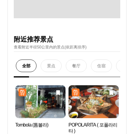
附近推荐景点
查看附近半径50公里內的景点(依距离排序)
全部
景点
餐厅
住宿
购物
Tombola (톰볼라)
POPOLARITA ( 포폴라리
瑞来村
타 )