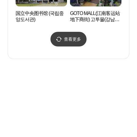
国立中央图书馆 (국립중
GOTO MALL(江南客运站
盘浦
앙도서관)
地下商街) 고투몰(강남터
（반
미널 지하도상가)
분수
查看更多