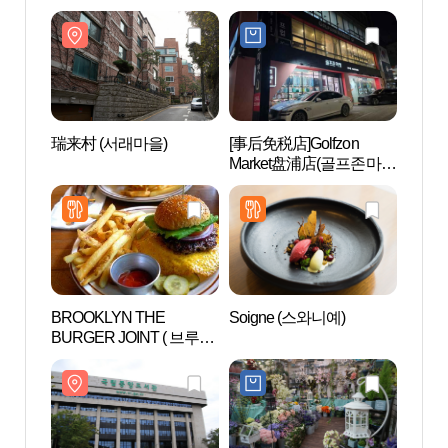
瑞来村 (서래마을)
[事后免税店]Golfzon
蒙马
Market盘浦店(골프존마켓
원）
반포점)
BROOKLYN THE
Soigne (스와니예)
盘浦瑞
BURGER JOINT ( 브루클
린더버거조인트 )