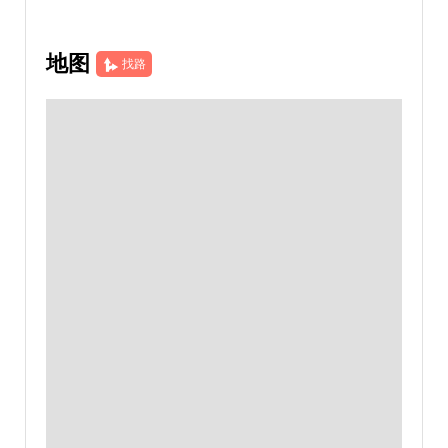
地图
找路