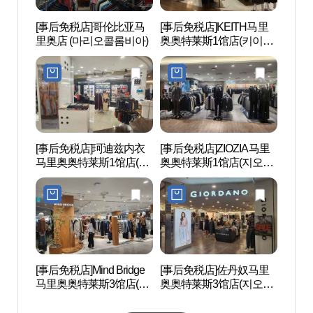
[事后免税店]哥伦比亚马
[事后免税店]KEITH马里
云山
里奥店 (마리오콜롬비아)
奥奥特莱斯1馆店(키이스
自然
마리오아울렛 1관점)
림욕장
공원)
[事后免税店]珂迪兹内衣
[事后免税店]ZIOZIA马里
道德山
马里奥奥特莱斯1馆店(코
奥奥特莱斯1馆店(지오지
다리)
데즈컴바인이너웨어 마
아 마리오아울렛 1관점)
리오아울렛 1관점)
[事后免税店]Mind Bridge
[事后免税店]佐丹奴马里
波拉美
马里奥奥特莱斯3馆店(마
奥奥特莱斯3馆店(지오다
매안전
인드브릿지 마리오아울
노 마리오아울렛 3관점)
렛 3관점)