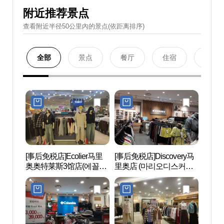
附近推荐景点
查看附近半径50公里內的景点(依距离排序)
全部
景点
餐厅
住宿
购物
[事后免税店]Ecolier马里
[事后免税店]Discovery马
Netm
奥奥特莱斯3馆店(에꼴리
里奥店 (마리오디스커버
마블
에 마리오아울렛 3관점)
리)