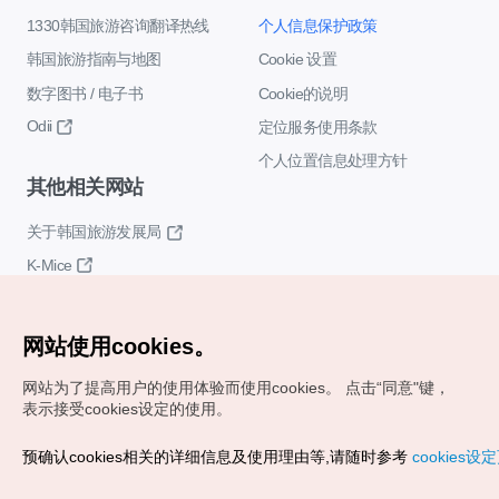
1330韩国旅游咨询翻译热线
个人信息保护政策
韩国旅游指南与地图
Cookie 设置
数字图书 / 电子书
Cookie的说明
Odii
定位服务使用条款
个人位置信息处理方针
其他相关网站
关于韩国旅游发展局
K-Mice
网站使用cookies。
网站为了提高用户的使用体验而使用cookies。
点击“同意"键，
表示接受cookies设定的使用。
Copyrights (c) 韩国旅游发展局版权所有
预确认cookies相关的详细信息及使用理由等,请随时参考
cookies设
如有相关疑问或建议，欢迎来信。
VISITKOREA官方邮箱