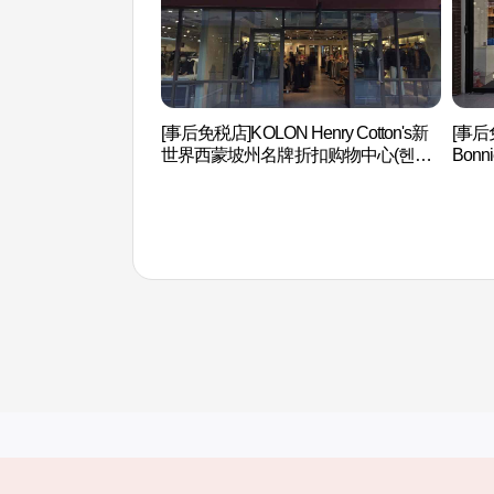
[事后免税店]KOLON Henry Cotton's新
[事后
世界西蒙坡州名牌折扣购物中心(헨리
Bon
코튼 신세계사이먼프리미엄아울렛 파
中心
주점)
엄아울