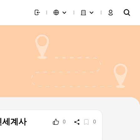
신세계사
0
0