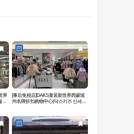
新世界
[事后免税店]DAKS童装新世界西蒙坡
坡州长陵（仁祖，仁
플레
州名牌折扣购物中心(닥스키즈 신세계
教科文组织世界文化遗
 파
사이먼프리미엄아울렛 파주점)
(인조,인열왕후) [
산]