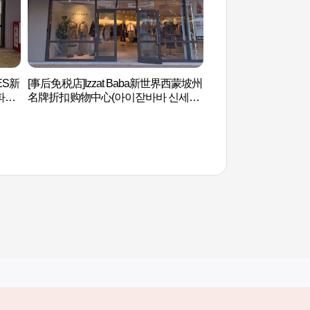
ES新
[事后免税店]Izzat Baba新世界西蒙坡州
首尔特技学校(Marsh
파리
名牌折扣购物中心(아이잗바바 신세계
액션스쿨(마샬아트센
울렛
사이먼프리미엄아울렛 파주점)
其他相关网站