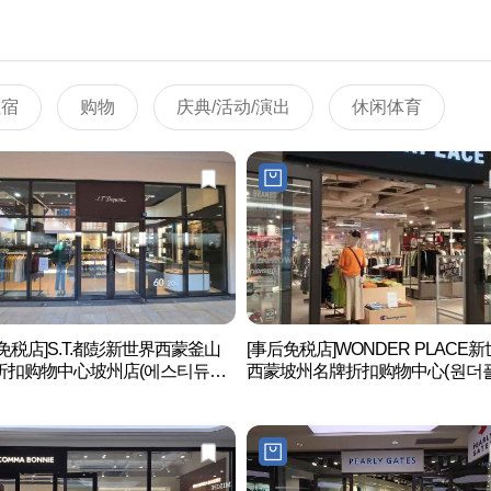
住宿
购物
庆典/活动/演出
休闲体育
免税店]S.T.都彭新世界西蒙釜山
[事后免税店]WONDER PLACE
折扣购物中心坡州店(에스티듀퐁
西蒙坡州名牌折扣购物中心(원더
계사이먼프리미엄아울렛 파주점)
이스 신세계사이먼프리미엄아울렛
주점)