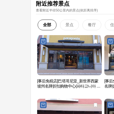
附近推荐景点
查看附近半径50公里內的景点(依距离排序)
全部
景点
餐厅
[事后免税店]巴塔哥尼亚_新世界西蒙
[事后
坡州名牌折扣购物中心(파타고니아 신
名牌
세계사이먼프리미엄아울렛 파주점)
신세