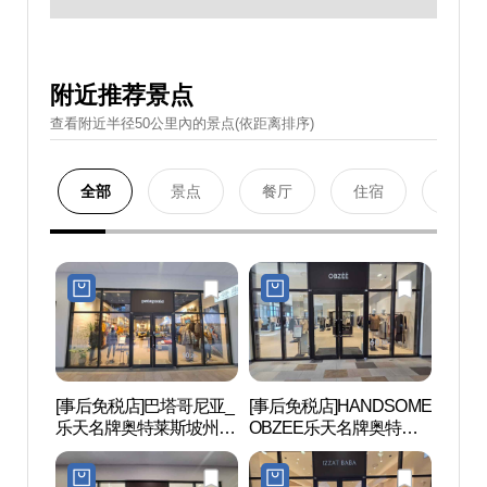
附近推荐景点
查看附近半径50公里內的景点(依距离排序)
全部
景点
餐厅
住宿
购物
[事后免税店]巴塔哥尼亚_
[事后免税店]HANDSOME
匹诺曹
乐天名牌奥特莱斯坡州店
OBZEE乐天名牌奥特莱
뮤지엄
(파타고니아 롯데프리미
斯坡州店(오브제 롯데프
엄아울렛 파주점)
리미엄아울렛 파주점)