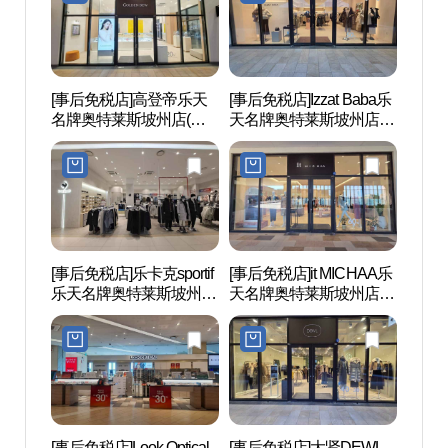
[事后免税店]高登帝乐天
[事后免税店]Izzat Baba乐
坡州
名牌奥特莱斯坡州店(골
天名牌奥特莱斯坡州店
판도
든듀 롯데프리미엄아울
(아이잗바바 롯데프리미
렛 파주점)
엄아울렛 파주점)
[事后免税店]乐卡克sportif
[事后免税店]it MICHAA乐
坡州
乐天名牌奥特莱斯坡州店
天名牌奥特莱斯坡州店
后）
(르꼬끄스포르티브 롯데
(잇미샤 롯데프리미엄아
世界文
프리미엄아울렛 파주점)
울렛 파주점)
(인조
세계문
[事后免税店]Look Optical
[事后免税店]大贤DEWL
MUS