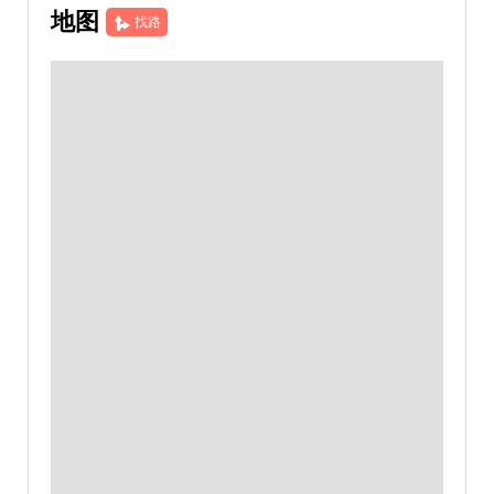
地图
找路