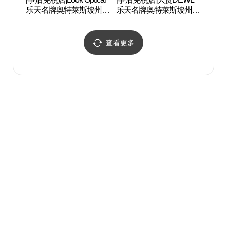
乐天名牌奥特莱斯坡州店
乐天名牌奥特莱斯坡州店
헤이
(룩옵티컬 롯데프리미엄
(듀엘 롯데프리미엄아울
아울렛 파주점)
렛 파주점)
查看更多