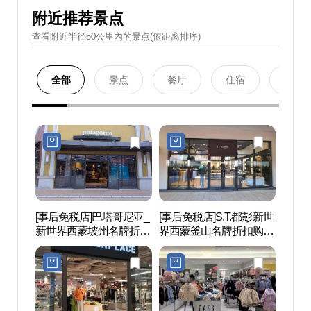
附近推荐景点
查看附近半径50公里內的景点(依距离排序)
全部
景点
餐厅
住宿
购物
[事后免税店]巴塔哥尼亚_
[事后免税店]S.T.都彭新世
坡州
新世界西蒙坡州名牌折扣
界西蒙釜山名牌折扣购物
后）
购物中心(파타고니아 신
中心坡州店(에스티듀퐁
世界文
세계사이먼프리미엄아울
신세계사이먼프리미엄아
(인조
렛 파주점)
울렛 파주점)
세계문