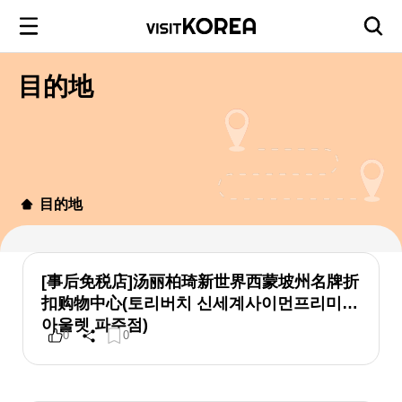
目的地
目的地
[事后免税店]汤丽柏琦新世界西蒙坡州名牌折
扣购物中心(토리버치 신세계사이먼프리미엄
아울렛 파주점)
0
0