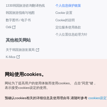
1330韩国旅游咨询翻译热线
个人信息保护政策
韩国旅游指南与地图
Cookie 设置
数字图书 / 电子书
Cookie的说明
Odii
定位服务使用条款
个人位置信息处理方针
其他相关网站
关于韩国旅游发展局
K-Mice
网站使用cookies。
网站为了提高用户的使用体验而使用cookies。
点击“同意"键，
表示接受cookies设定的使用。
Copyrights (c) 韩国旅游发展局版权所有
预确认cookies相关的详细信息及使用理由等,请随时参考
cookies设
如有相关疑问或建议，欢迎来信。
VISITKOREA官方邮箱