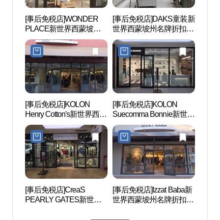
[事后免税店]WONDER
[事后免税店]DAKS童装新
京畿
PLACE新世界西蒙坡州
世界西蒙坡州名牌折扣购
(경기
名牌折扣购物中心(원더
物中心(닥스키즈 신세계
스)
플레이스 신세계사이먼
사이먼프리미엄아울렛
프리미엄아울렛 파주점)
파주점)
[事后免税店]KOLON
[事后免税店]KOLON
首尔特
Henry Cotton's新世界西蒙
Suecomma Bonnie新世界
术中心
坡州名牌折扣购物中心
西蒙坡州名牌折扣购物中
샬아트
(헨리코튼 신세계사이먼
心(슈콤마보니 신세계사
프리미엄아울렛 파주점)
이먼프리미엄아울렛 파
주점)
[事后免税店]CreaS
[事后免税店]Izzat Baba新
Hey
PEARLY GATES新世界
世界西蒙坡州名牌折扣购
마을)
西蒙坡州名牌折扣购物中
物中心(아이잗바바 신세
心(파리게이츠 신세계사
계사이먼프리미엄아울렛