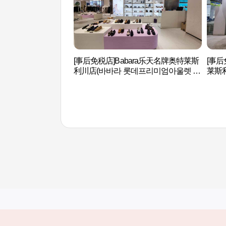
[事后免税店]Babara乐天名牌奥特莱斯
[事后
利川店(바바라 롯데프리미엄아울렛 이
莱斯
천점)
울렛 