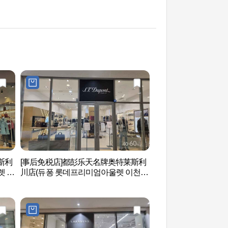
莱斯利
[事后免税店]都彭乐天名牌奥特莱斯利
德坪自然服务区(덕
렛 이
川店(듀퐁 롯데프리미엄아울렛 이천
점)