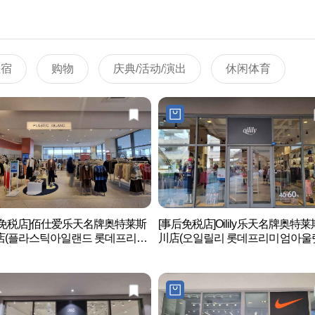
住宿
购物
庆典/活动/演出
休闲体育
后免税店]佰仕爱乐天名牌奥特莱斯
[事后免税店]Oilily乐天名牌奥特
店(플라스틱아일랜드 롯데프리미
川店(오일릴리 롯데프리미엄아울
렛 이천점)
천점)