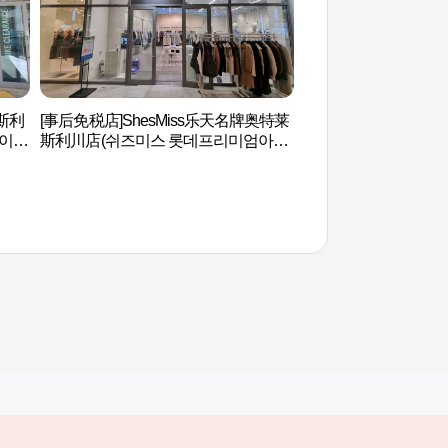
斯利
[事后免税店]ShesMiss乐天名牌奥特莱
吉祥陶瓷体验（길상
 이천
斯利川店(쉬즈미스 롯데프리미엄아울
렛 이천점)
其他相关网站