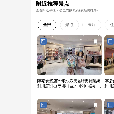
附近推荐景点
查看附近半径50公里內的景点(依距离排序)
全部
景点
餐厅
[事后免税店]华歌尔乐天名牌奥特莱斯
[事
利川店(와코루 롯데프리미엄아울렛 이
利川
천점)
엄아울