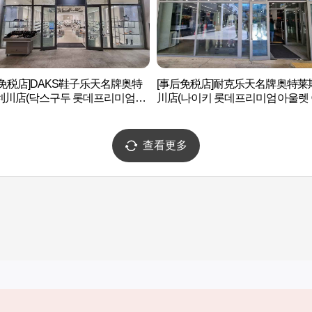
免税店]DAKS鞋子乐天名牌奥特
[事后免税店]耐克乐天名牌奥特莱
利川店(닥스구두 롯데프리미엄아
川店(나이키 롯데프리미엄아울렛
이천점)
점)
查看更多
实用信息
服务