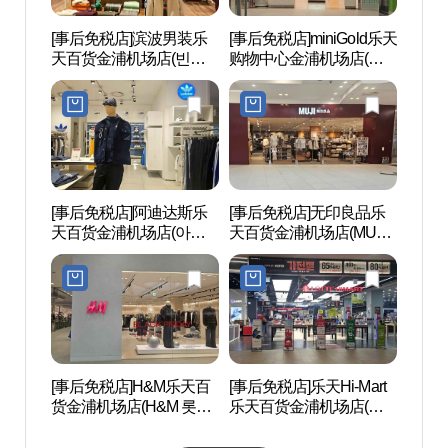
[事后免税店]滨波男装乐
[事后免税店]miniGold乐天
Swee
天百货金浦机场店(빈폴
购物中心金浦机场店(미
体验馆
멘 롯데백화점 김포공항
니골드 롯데몰 김포공항
어린이
점)
점)
[事后免税店]阿迪达斯乐
[事后免税店]无印良品乐
江西
天百货金浦机场店(아디
天百货金浦机场店(MUJI
공원)
다스 롯데백화점 김포공
롯데백화점 김포공항점)
항점)
[事后免税店]H&M乐天百
[事后免税店]乐天Hi-Mart
阳川
货金浦机场店(H&M 롯데
乐天百货金浦机场店(롯
백화점 김포공항점)
데하이마트 롯데백화점
김포공항점)