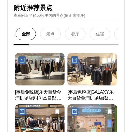
附近推荐景点
查看附近半径50公里內的景点(依距离排序)
全部
景点
餐厅
住宿
购物
[事后免税店]乐天百货金
[事后免税店]GALAXY乐
再次书店
浦机场店(나이스클랍 롯
天百货金浦机场店(갤럭
(다시
데백화점 김포공항점)
시 롯데백화점 김포공항
점)