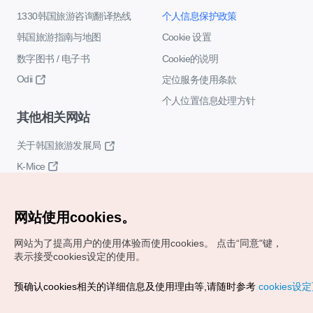
1330韩国旅游咨询翻译热线
个人信息保护政策
韩国旅游指南与地图
Cookie 设置
数字图书 / 电子书
Cookie的说明
Odii
定位服务使用条款
个人位置信息处理方针
其他相关网站
关于韩国旅游发展局
K-Mice
网站使用cookies。
网站为了提高用户的使用体验而使用cookies。
点击“同意"键，
表示接受cookies设定的使用。
Copyrights (c) 韩国旅游发展局版权所有
预确认cookies相关的详细信息及使用理由等,请随时参考
cookies设
如有相关疑问或建议，欢迎来信。
VISITKOREA官方邮箱