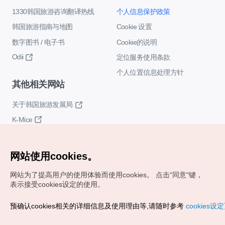
1330韩国旅游咨询翻译热线
个人信息保护政策
韩国旅游指南与地图
Cookie 设置
数字图书 / 电子书
Cookie的说明
Odii
定位服务使用条款
个人位置信息处理方针
其他相关网站
关于韩国旅游发展局
K-Mice
网站使用cookies。
网站为了提高用户的使用体验而使用cookies。
点击“同意"键，
表示接受cookies设定的使用。
Copyrights (c) 韩国旅游发展局版权所有
预确认cookies相关的详细信息及使用理由等,请随时参考
cookies设
如有相关疑问或建议，欢迎来信。
VISITKOREA官方邮箱