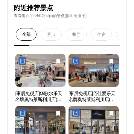
附近推荐景点
查看附近半径50公里內的景点(依距离排序)
全部
景点
餐厅
住宿
购物
[事后免税店]华歌尔乐天
[事后免税店]佰仕爱乐天
德坪
名牌奥特莱斯利川店(와
名牌奥特莱斯利川店(플
연휴게
코루 롯데프리미엄아울
라스틱아일랜드 롯데프
렛 이천점)
리미엄아울렛 이천점)