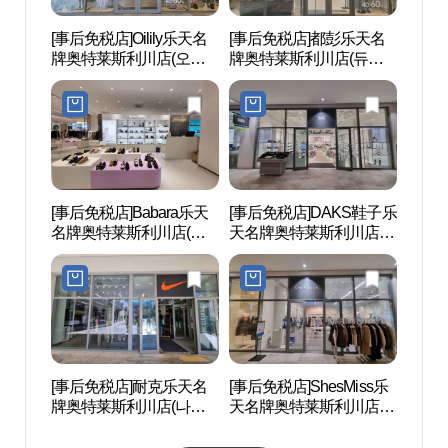
[事后免税店]Oilily乐天名
[事后免税店]都彭乐天名
雪峰公
牌奥特莱斯利川店(오일
牌奥特莱斯利川店(듀퐁
릴리 롯데프리미엄아울
롯데프리미엄아울렛 이
렛 이천점)
천점)
[事后免税店]Babara乐天
[事后免税店]DAKS鞋子乐
吉祥
名牌奥特莱斯利川店(바
天名牌奥特莱斯利川店
도자
바라 롯데프리미엄아울
(닥스구두 롯데프리미엄
렛 이천점)
아울렛 이천점)
[事后免税店]耐克乐天名
[事后免税店]ShesMiss乐
利川
牌奥特莱斯利川店(나이
天名牌奥特莱斯利川店
설봉
키 롯데프리미엄아울렛
(쉬즈미스 롯데프리미엄
이천점)
아울렛 이천점)