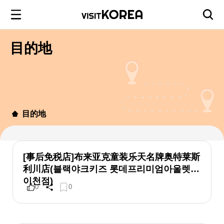
目的地
目的地
[事后免税店]布来亚克童装乐天名牌奥特莱斯
利川店(블랙야크키즈 롯데프리미엄아울렛
이천점)
0
0