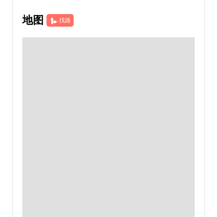
地图
找路