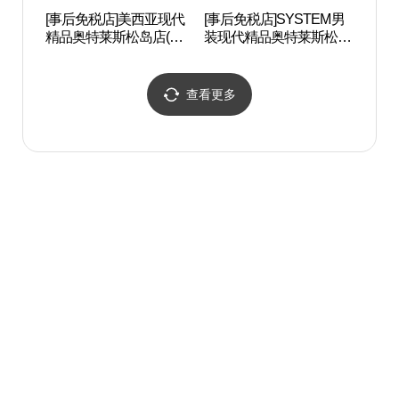
[事后免税店]美西亚现代
[事后免税店]SYSTEM男
仁川市
精品奥特莱斯松岛店(미
装现代精品奥特莱斯松岛
智能城
샤 현대프리미엄아울렛
店(시스템옴므 현대프리
관 컴
송도점)
미엄아울렛 송도점)
查看更多