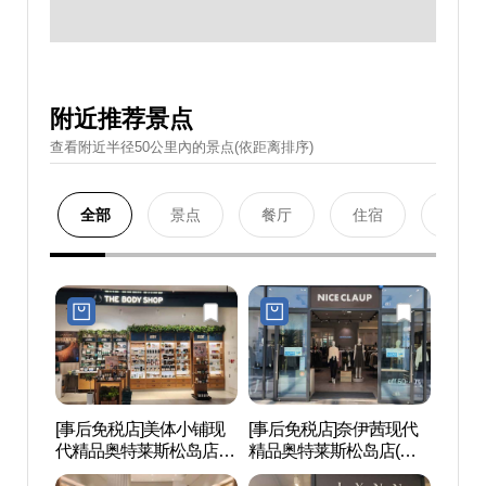
附近推荐景点
查看附近半径50公里內的景点(依距离排序)
全部
景点
餐厅
住宿
购物
[事后免税店]美体小铺现
[事后免税店]奈伊茜现代
松岛会
代精品奥特莱斯松岛店
精品奥特莱斯松岛店(나
시아)
(더바디샵 현대프리미엄
이스클랍 현대프리미엄