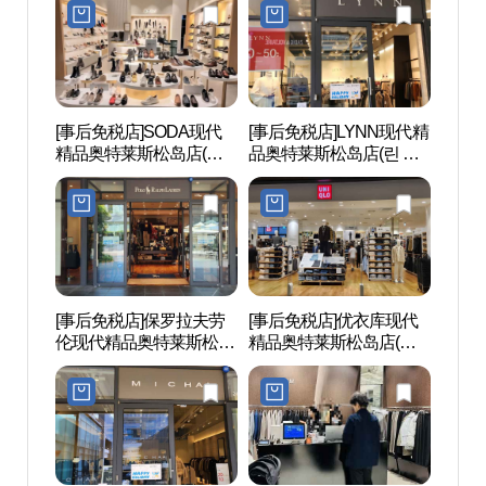
아울렛송도점)
아울렛 송도점)
[事后免税店]SODA现代
[事后免税店]LYNN现代精
松岛中
精品奥特莱斯松岛店(소
品奥特莱斯松岛店(린 현
럴파
다 현대프리미엄아울렛
대프리미엄아울렛 송도
송도점)
점)
[事后免税店]保罗拉夫劳
[事后免税店]优衣库现代
松岛
伦现代精品奥特莱斯松岛
精品奥特莱斯松岛店(유
마을
店(폴로랄프로렌 현대프
니클로 현대프리미엄아
리미엄아울렛 송도점)
울렛 송도점)