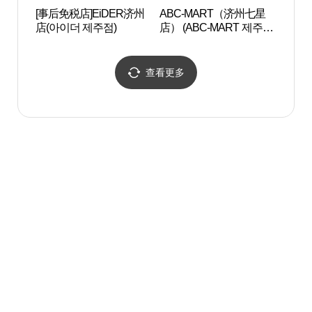
[事后免税店]EiDER济州
ABC-MART（济州七星
济州
店(아이더 제주점)
店） (ABC-MART 제주칠
史博物
성점)
도민
查看更多