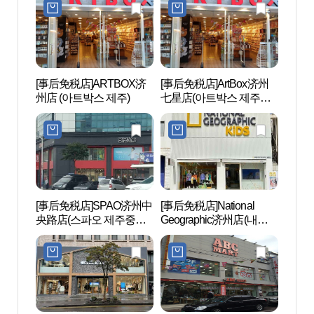
[事后免税店]ARTBOX济
[事后免税店]ArtBox济州
观德
州店 (아트박스 제주)
七星店(아트박스 제주칠
(제주
성점)
[事后免税店]SPAO济州中
[事后免税店]National
山地川
央路店(스파오 제주중앙
Geographic济州店(내셔널
천)
로점)
지오그래픽키즈 제주점)