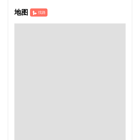
地图
找路