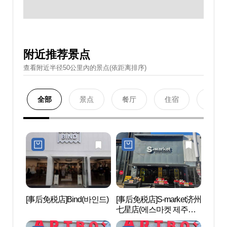
附近推荐景点
查看附近半径50公里內的景点(依距离排序)
全部
景点
餐厅
住宿
购物
[事后免税店]Bind(바인드)
[事后免税店]S-market济州
黑猪
七星店(에스마켓 제주칠
리）
성점)