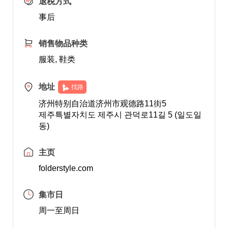
退税方式
事后
销售物品种类
服装, 鞋类
地址
找路
济州特别自治道济州市观德路11街5
제주특별자치도 제주시 관덕로11길 5 (일도일
동)
主页
folderstyle.com
集市日
周一至周日