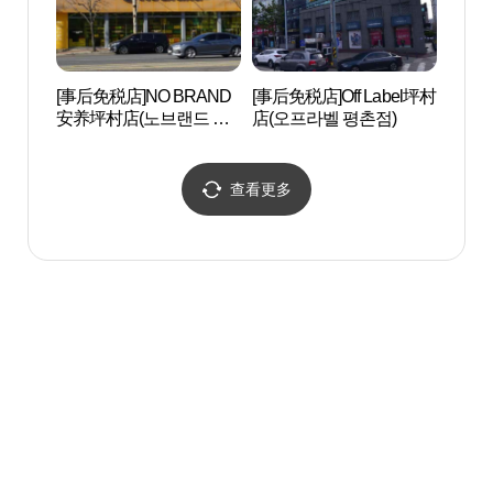
[事后免税店]NO BRAND
[事后免税店]Off Label坪村
冠岳山
安养坪村店(노브랜드 안
店(오프라벨 평촌점)
양평촌점)
查看更多