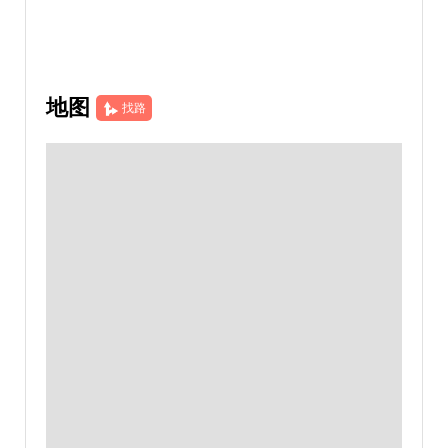
地图
找路