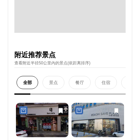
附近推荐景点
查看附近半径50公里內的景点(依距离排序)
全部
景点
餐厅
住宿
购物