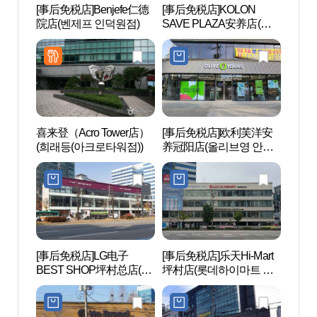
[事后免税店]Benjefe仁德
[事后免税店]KOLON
果川
院店(벤제프 인덕원점)
SAVE PLAZA安养店(코
천야
오롱세이브프라자 안양
점)
喜来登（Acro Tower店）
[事后免税店]欧利芙洋安
首尔大
(희래등(아크로타워점))
养冠阳店(올리브영 안양
대 관
관양점)
[事后免税店]LG电子
[事后免税店]乐天Hi-Mart
稳稳舍
BEST SHOP坪村总店(LG
坪村店(롯데하이마트 평
전자 베스트샵 평촌본점)
촌점)