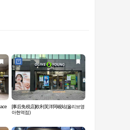
ace
[事后免税店]欧利芙洋阿岘站(올리브영
白凡金九纪念馆 (백
아현역점)