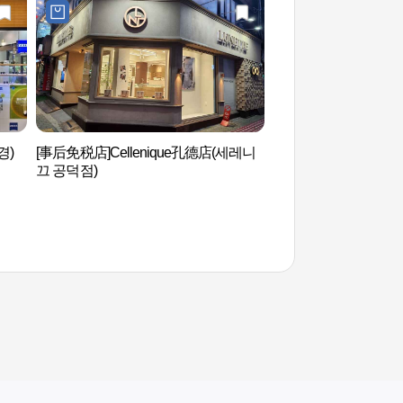
경)
[事后免税店]Cellenique孔德店(세레니
梨花女子大学博物馆
끄 공덕점)
박물관)