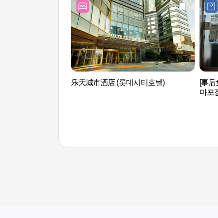
乐天城市酒店 (롯데시티호텔)
[事
마포점