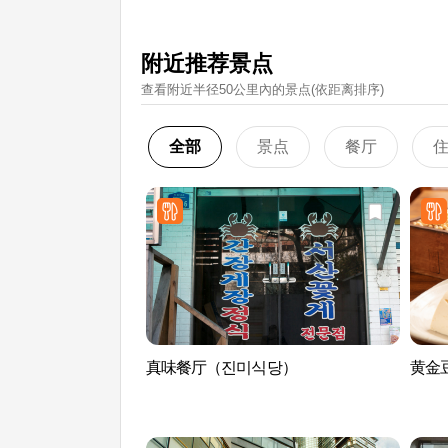
附近推荐景点
查看附近半径50公里內的景点(依距离排序)
全部
景点
餐厅
真味餐厅（진미식당）
黄金