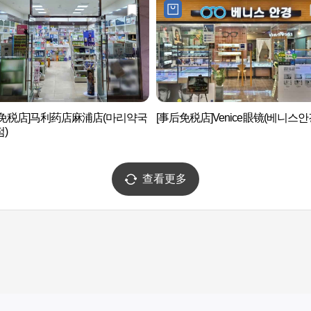
后免税店]马利药店麻浦店(마리약국
[事后免税店]Venice眼镜(베니스안
)
查看更多