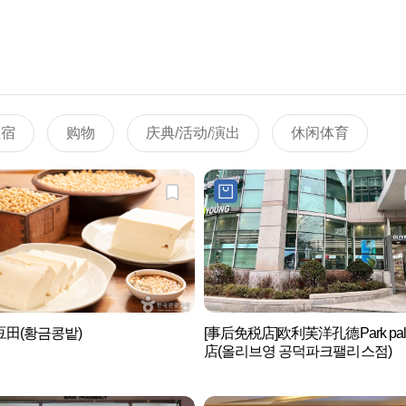
住宿
购物
庆典/活动/演出
休闲体育
豆田(황금콩밭)
[事后免税店]欧利芙洋孔德Park pal
店(올리브영 공덕파크팰리스점)