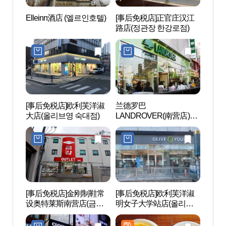
Elleinn酒店 (엘르인호텔)
[事后免税店]正官庄汉江
西海
路店(정관장 한강로점)
빛열
[事后免税店]欧利芙洋淑
兰德罗巴
白凡金
大店(올리브영 숙대점)
LANDROVER(南营店)
구기념
(랜드로바 남영지점)
[事后免税店]金刚制鞋常
[事后免税店]欧利芙洋淑
ART
设奥特莱斯南营店(금강
明女子大学站店(올리브
푼)
제화 상설아울렛 남영점)
영 숙대입구역점)