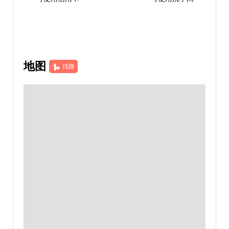
地图
找路