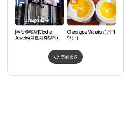
[事后免税店]Cloche
Cheongpa Mansion ( 청파
观光列
Jewelry(클로체쥬얼리)
맨션 )
(레일
查看更多