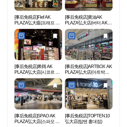
[事后免税店]Flef AK
[事后免税店]黄油AK
Real
PLAZA弘大瘟(프래프 AK
PLAZA弘大店(버터 AK플
스케이
플라자 홍대)
라자 홍대)
[事后免税店]希阔 AK
[事后免税店]ARTBOX AK
延南
PLAZA弘大店(시코르 AK
PLAZA弘大店(아트박스
플라자 홍대점)
AK플라자 홍대점)
[事后免税店]SPAO AK
[事后免税店]TOPTEN10
COC
PLAZA弘大店(스파오 AK
弘大店(탑텐 홍대점)
（弘