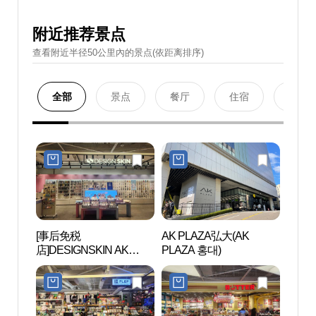
附近推荐景点
查看附近半径50公里內的景点(依距离排序)
全部
景点
餐厅
住宿
购物
[事后免税
AK PLAZA弘大(AK
京义
店]DESIGNSKIN AK
PLAZA 홍대)
리）
PLAZA弘大店(디자인스
킨 AK플라자 홍대점)