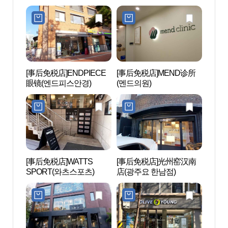
[事后免税店]ENDPIECE
[事后免税店]MEND诊所
梨泰院
眼镜(엔드피스안경)
(멘드의원)
관광특
[事后免税店]WATTS
[事后免税店]光州窑汉南
梨泰
SPORT(와츠스포츠)
店(광주요 한남점)
앤틱 