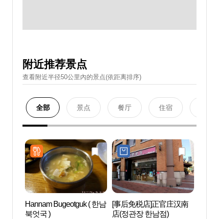
附近推荐景点
查看附近半径50公里內的景点(依距离排序)
全部
景点
餐厅
住宿
购物
Hannam Bugeotguk ( 한남
[事后免税店]正官庄汉南
Blue
북엇국 )
店(정관장 한남점)