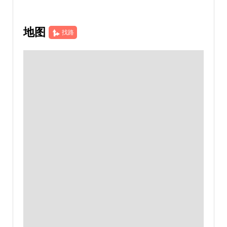
地图
找路