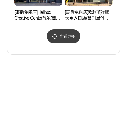
[事后免税店]Helinox
[事后免税店]欧利芙洋顺
蚕院
Creative Center首尔(헬리
天乡入口店(올리브영 순
공원
녹스 크리에이티브 센터
천향입구점)
서울)
查看更多