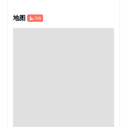
地图
找路