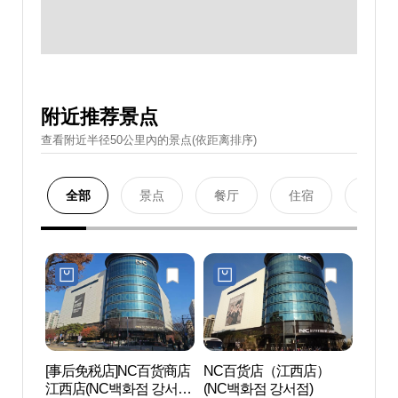
附近推荐景点
查看附近半径50公里內的景点(依距离排序)
全部
景点
餐厅
住宿
购物
[事后免税店]NC百货商店
NC百货店（江西店）
首尔植
江西店(NC백화점 강서
(NC백화점 강서점)