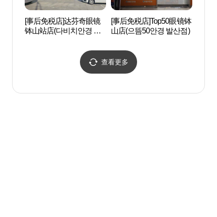
[事后免税店]达芬奇眼镜
[事后免税店]Top50眼镜钵
江西湿
钵山站店(다비치안경 발
山店(으뜸50안경 발산점)
습지생
산역점)
查看更多