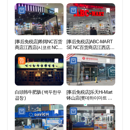
점)
[事后免税店]希阔NC百货
[事后免税店]ABC-MART
阳川
商店江西店(시코르 NC백
SE NC百货商店江西店
화점 강서점)
(ABC마트 SE NC백화점
강서점)
白頭韩牛肥肠 ( 백두한우
[事后免税店]乐天Hi-Mart
Swee
곱창 )
钵山店(롯데하이마트 발
体验馆
산점)
어린이