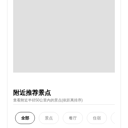
附近推荐景点
查看附近半径50公里內的景点(依距离排序)
全部
景点
餐厅
住宿
购物