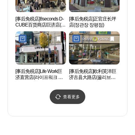
[事后免税店]8seconds D-
[事后免税店]正官庄长坪
德浦海
CUBE百货商店巨济店(에
店(정관장 장평점)
욕장)
잇세컨즈 디큐브거제백
화점)
[事后免税店]Life Work巨
[事后免税店]欧利芙洋巨
SONO
济直营店(라이프워크 거
济古县大路店(올리브영
Adve
제직영점)
거제고현대로점)
오션
查看更多