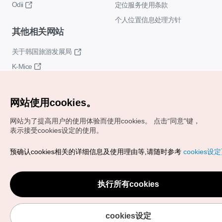
Odii
定位服务使用条款
个人位置信息处理方针
其他相关网站
关于韩国旅游发展局
K-Mice
网站使用cookies。
网站为了提高用户的使用体验而使用cookies。
点击“同意"键，
表示接受cookies设定的使用。
Copyrights (c) 韩国旅游发展局版权所有
预确认cookies相关的详细信息及使用理由等,请随时参考
cookies设
如有相关疑问或建议，欢迎来信。
VISITKOREA官方邮箱
chnsim@knto.or.kr
执行所有cookies
cookies设定