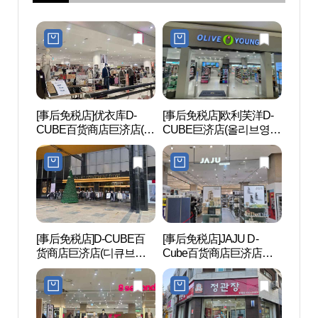
[事后免税店]优衣库D-
[事后免税店]欧利芙洋D-
鸡龙山
CUBE百货商店巨济店(유
CUBE巨济店(올리브영
니클로 디큐브거제백화
디큐브거제점)
점)
[事后免税店]D-CUBE百
[事后免税店]JAJU D-
巨济
货商店巨济店(디큐브거
Cube百货商店巨济店
제맹
제백화점)
(JAJU 디큐브백화점 거제
점)