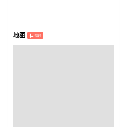
地图
找路