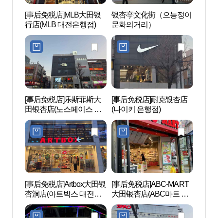
[事后免税店]MLB大田银
银杏亭文化街（으능정이
大田
行店(MLB 대전은행점)
문화의거리）
래블
[事后免税店]乐斯菲斯大
[事后免税店]耐克银杏店
大兴
田银杏店(노스페이스 대
(나이키 은행점)
동 문
전은행점)
[事后免税店]Artbox大田银
[事后免税店]ABC-MART
大田
杏洞店(아트박스 대전은
大田银杏店(ABC마트 SP
忠清
행동점)
대전은행점)
전근현
남도청