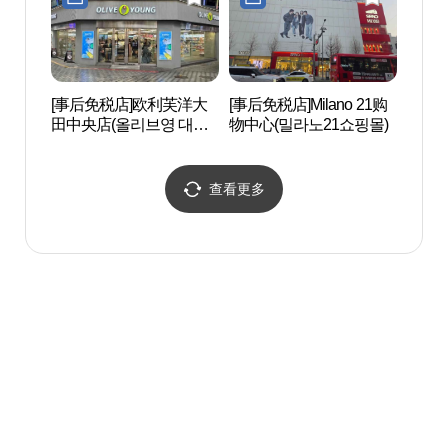
[事后免税店]欧利芙洋大
[事后免税店]Milano 21购
铁路宿
田中央店(올리브영 대전
物中心(밀라노21쇼핑몰)
(철도
중앙점)
查看更多