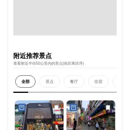
附近推荐景点
查看附近半径50公里內的景点(依距离排序)
全部
景点
餐厅
住宿
购物