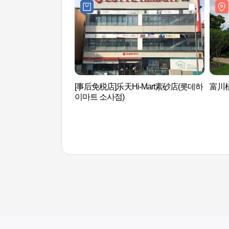
[事后免税店]乐天Hi-Mart素砂店(롯데하
富川植
이마트 소사점)