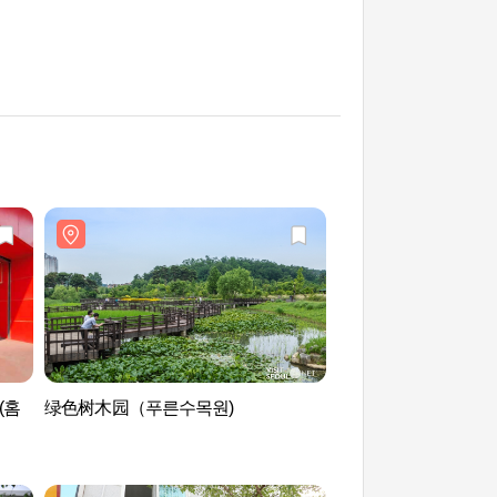
(홈
绿色树木园（푸른수목원)
绿色树木园（푸른수