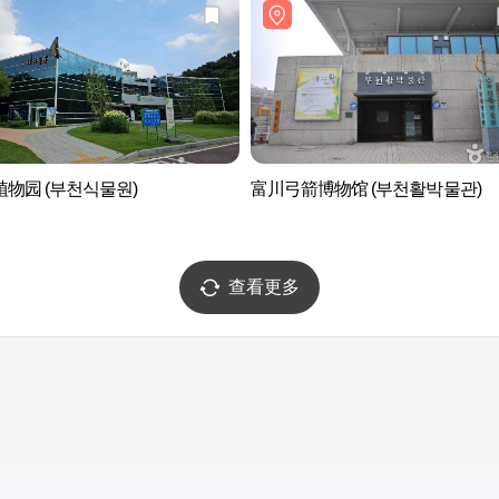
物园 (부천식물원)
富川弓箭博物馆 (부천활박물관)
查看更多