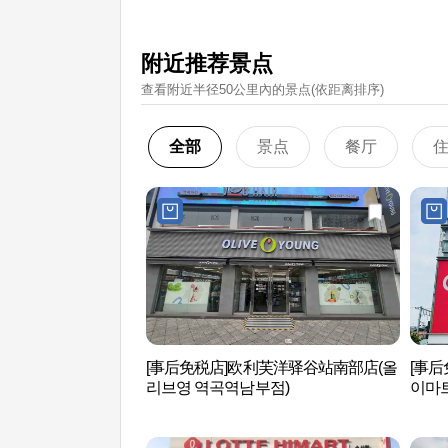
附近推荐景点
查看附近半径50公里內的景点(依距离排序)
全部
景点
餐厅
[事后免税店]欧利芙洋驿谷站南部店(올
[事后
리브영 역곡역남부점)
이마트