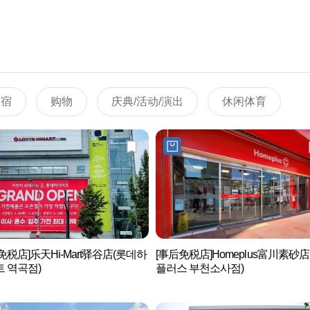
住宿
购物
庆典/活动/演出
休闲体育
免税店]乐天Hi-Mart驿谷店(롯데하
[事后免税店]Homeplus富川素砂店
 역곡점)
플러스 부천소사점)