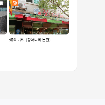
鳗鱼世界（장어나라 본관）
西首尔湖水公园 (서