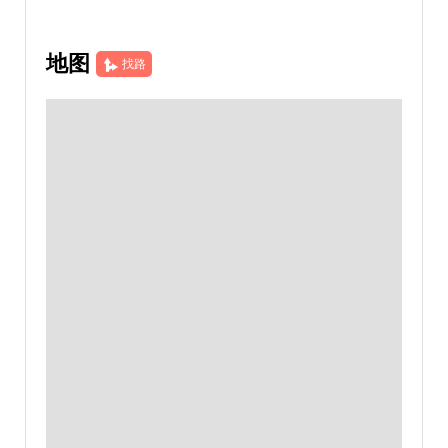
地图
找路