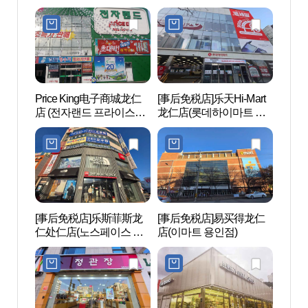
역북점)
청점)
Price King电子商城龙仁
[事后免税店]乐天Hi-Mart
爱宝乐园
店 (전자랜드 프라이스킹
龙仁店(롯데하이마트 용
랜드 
용인점)
인점)
[事后免税店]乐斯菲斯龙
[事后免税店]易买得龙仁
韩国民
仁处仁店(노스페이스 용
店(이마트 용인점)
인처인점)