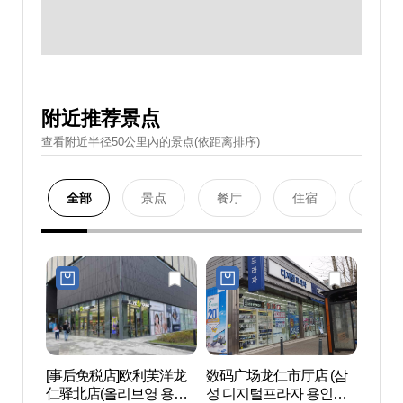
附近推荐景点
查看附近半径50公里內的景点(依距离排序)
全部
景点
餐厅
住宿
购物
[事后免税店]欧利芙洋龙
数码广场龙仁市厅店 (삼
湖岩美
仁驿北店(올리브영 용인
성 디지털프라자 용인시