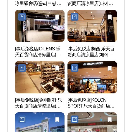
凉里驿舍店(올리브영 청
货商店清凉里店(나이키
和崇仁
량리역사점)
롯데백화점 청량리점)
원(순
(이진)
[事后免税店]O-LENS 乐
[事后免税店]梅西 乐天百
洪陵树
天百货商店清凉里店(오
货商店清凉里店(메이시
렌즈 롯데백화점 청량리
스 롯데백화점 청량리점)
점)
[事后免税店]金刚制鞋 乐
[事后免税店]KOLON
五味料
天百货商店清凉里店(금
SPORT 乐天百货商店清
리연구
강제화 롯데백화점 청량
凉里店(코오롱스포츠 롯
리점)
데백화점 청량리점)