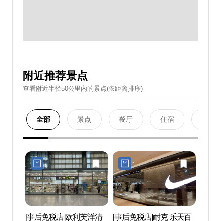
附近推荐景点
查看附近半径50公里內的景点(依距离排序)
全部
景点
餐厅
住宿
购物
[事后免税店]欧利芙洋清
[事后免税店]耐克 乐天百
首尔永