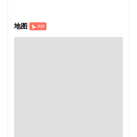
地图
找路