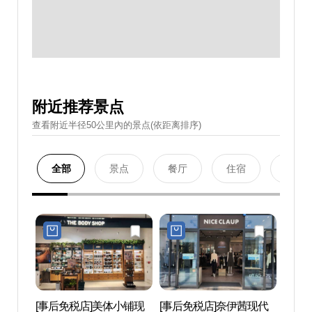
附近推荐景点
查看附近半径50公里內的景点(依距离排序)
全部
景点
餐厅
住宿
购物
[事后免税店]美体小铺现
[事后免税店]奈伊茜现代
松岛会