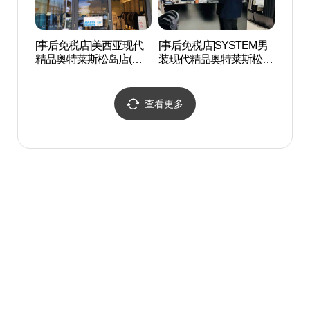
[事后免税店]美西亚现代
[事后免税店]SYSTEM男
仁川市
精品奥特莱斯松岛店(미
装现代精品奥特莱斯松岛
智能城
샤 현대프리미엄아울렛
店(시스템옴므 현대프리
관 컴
송도점)
미엄아울렛 송도점)
查看更多