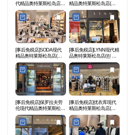
代精品奥特莱斯松岛店
精品奥特莱斯松岛店(나
시아)
(더바디샵 현대프리미엄
이스클랍 현대프리미엄
아울렛송도점)
아울렛 송도점)
[事后免税店]SODA现代
[事后免税店]LYNN现代精
松岛中
精品奥特莱斯松岛店(소
品奥特莱斯松岛店(린 현
럴파
다 현대프리미엄아울렛
대프리미엄아울렛 송도
송도점)
점)
[事后免税店]保罗拉夫劳
[事后免税店]优衣库现代
松岛
伦现代精品奥特莱斯松岛
精品奥特莱斯松岛店(유
마을
店(폴로랄프로렌 현대프
니클로 현대프리미엄아
리미엄아울렛 송도점)
울렛 송도점)