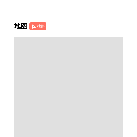
地图
找路