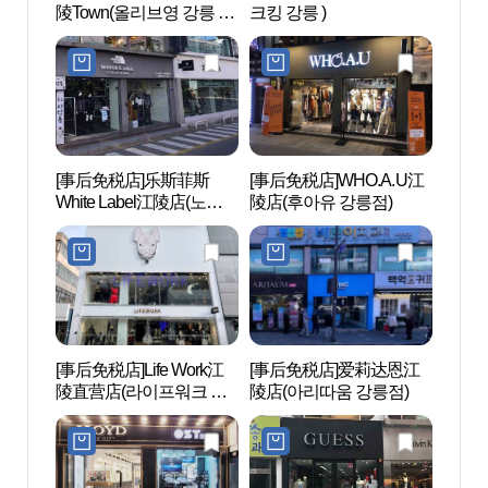
陵Town(올리브영 강릉 타
크킹 강릉 )
주동 
운)
[事后免税店]乐斯菲斯
[事后免税店]WHO.A.U江
江陵
White Label江陵店(노스
陵店(후아유 강릉점)
립미술
페이스 화이트라벨 강릉
점)
[事后免税店]Life Work江
[事后免税店]爱莉达恩江
鲁岩
陵直营店(라이프워크 강
陵店(아리따움 강릉점)
릉직영점)