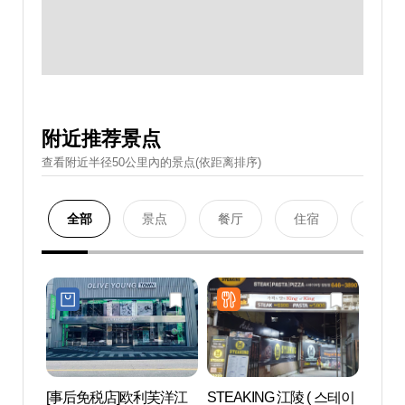
附近推荐景点
查看附近半径50公里內的景点(依距离排序)
全部
景点
餐厅
住宿
购物
[事后免税店]欧利芙洋江
STEAKING 江陵 ( 스테이
江陵