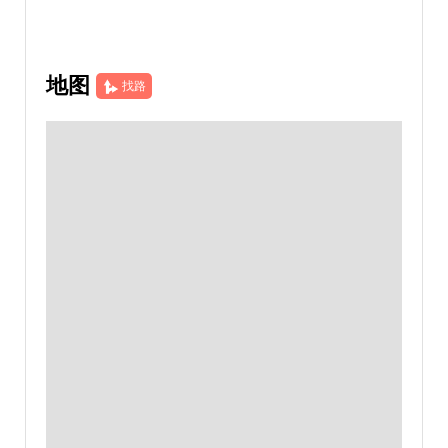
地图
找路