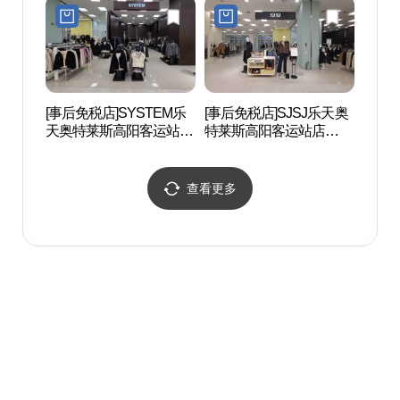
터미널점)
널점)
[事后免税店]SYSTEM乐
[事后免税店]SJSJ乐天奥
EBS
天奥特莱斯高阳客运站店
特莱斯高阳客运站店
송국
(시스템 롯데아울렛 고양
(SJSJ 롯데아울렛 고양터
터미널점)
미널점)
查看更多