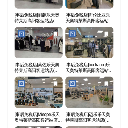
[事后免税店]耐葩乐天奥
[事后免税店]哥伦比亚乐
一山
特莱斯高阳客运站店(네
天奥特莱斯高阳客运站店
공원)
파 롯데아울렛 고양터미
(컬럼비아 롯데아울렛 고
널점)
양터미널점)
[事后免税店]莫佐乐天奥
[事后免税店]buckaroo乐
京畿
特莱斯高阳客运站店(모
天奥特莱斯高阳客运站店
(고양
조에스핀 롯데아울 고양
(버커루 롯데아울렛 고양
터미널점)
터미널점)
[事后免税店]Misope乐天
[事后免税店]迈乐乐天奥
韩国传
奥特莱斯高阳客运站店
特莱斯高阳客运站店(머
전통가
(미소페 롯데아울렛 고양
렐 롯데아울렛 고양터미