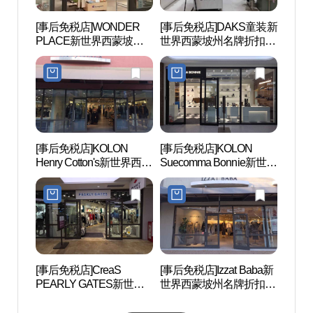
[事后免税店]WONDER
[事后免税店]DAKS童装新
京畿
PLACE新世界西蒙坡州
世界西蒙坡州名牌折扣购
(경기
名牌折扣购物中心(원더
物中心(닥스키즈 신세계
스)
플레이스 신세계사이먼
사이먼프리미엄아울렛
프리미엄아울렛 파주점)
파주점)
[事后免税店]KOLON
[事后免税店]KOLON
首尔特
Henry Cotton's新世界西蒙
Suecomma Bonnie新世界
术中心
坡州名牌折扣购物中心
西蒙坡州名牌折扣购物中
샬아트
(헨리코튼 신세계사이먼
心(슈콤마보니 신세계사
프리미엄아울렛 파주점)
이먼프리미엄아울렛 파
주점)
[事后免税店]CreaS
[事后免税店]Izzat Baba新
Hey
PEARLY GATES新世界
世界西蒙坡州名牌折扣购
마을)
西蒙坡州名牌折扣购物中
物中心(아이잗바바 신세
心(파리게이츠 신세계사
계사이먼프리미엄아울렛