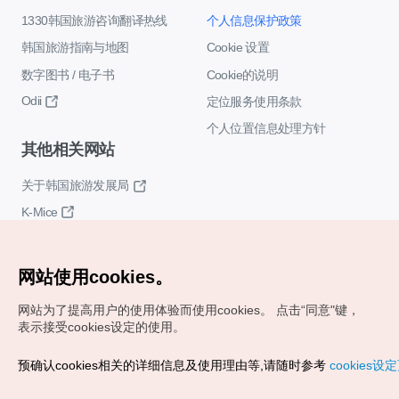
1330韩国旅游咨询翻译热线
个人信息保护政策
韩国旅游指南与地图
Cookie 设置
数字图书 / 电子书
Cookie的说明
Odii
定位服务使用条款
个人位置信息处理方针
其他相关网站
关于韩国旅游发展局
K-Mice
网站使用cookies。
网站为了提高用户的使用体验而使用cookies。
点击“同意"键，
表示接受cookies设定的使用。
Copyrights (c) 韩国旅游发展局版权所有
预确认cookies相关的详细信息及使用理由等,请随时参考
cookies设
如有相关疑问或建议，欢迎来信。
VISITKOREA官方邮箱