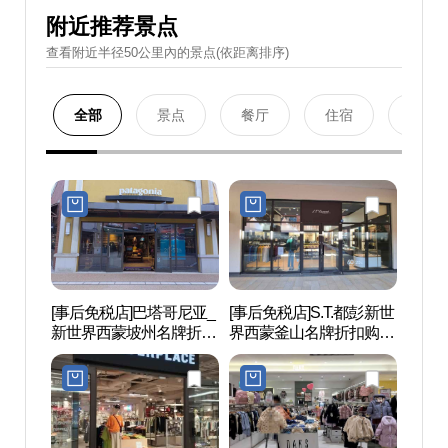
附近推荐景点
查看附近半径50公里內的景点(依距离排序)
全部
景点
餐厅
住宿
购物
[事后免税店]巴塔哥尼亚_
[事后免税店]S.T.都彭新世
坡州
新世界西蒙坡州名牌折扣
界西蒙釜山名牌折扣购物
后）
购物中心(파타고니아 신
中心坡州店(에스티듀퐁
世界文
세계사이먼프리미엄아울
신세계사이먼프리미엄아
(인조
렛 파주점)
울렛 파주점)
세계문