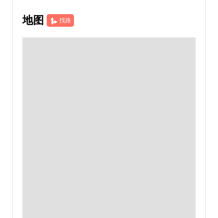
地图
找路