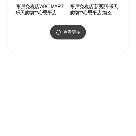
[事后免税店]ABC-MART
[事后免税店]新秀丽 乐天
金仙寺
乐天购物中心恩平店
购物中心恩平店(쌤소나
울)
(ABC마트 GS 롯데몰 은
이트 롯데몰 은평점)
평점)
查看更多