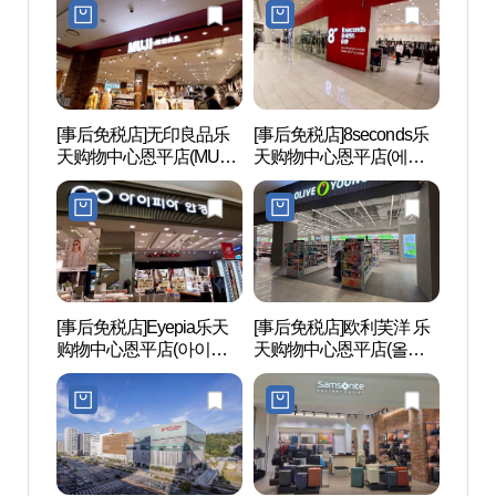
세계문
[事后免税店]无印良品乐
[事后免税店]8seconds乐
Aqua
天购物中心恩平店(MUJI
天购物中心恩平店(에잇
드 고
롯데몰 은평점)
세컨즈 롯데몰 은평점)
[事后免税店]Eyepia乐天
[事后免税店]欧利芙洋 乐
津宽
购物中心恩平店(아이피
天购物中心恩平店(올리
(서울
아 롯데몰 은평점)
브영 롯데몰 은평점)