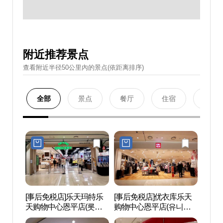
附近推荐景点
查看附近半径50公里內的景点(依距离排序)
全部
景点
餐厅
住宿
购物
[事后免税店]乐天玛特乐
[事后免税店]优衣库乐天
高阳
天购物中心恩平店(롯데
购物中心恩平店(유니클
文组
마트 롯데몰 은평점)
로 롯데몰 은평점)
（고양