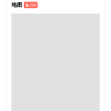
地图
找路