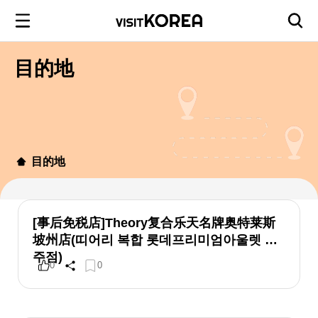
目的地
目的地
[事后免税店]Theory复合乐天名牌奥特莱斯
坡州店(띠어리 복합 롯데프리미엄아울렛 파
주점)
0
0