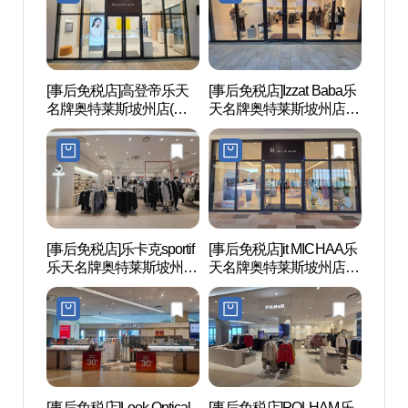
[事后免税店]高登帝乐天
[事后免税店]Izzat Baba乐
坡州
名牌奥特莱斯坡州店(골
天名牌奥特莱斯坡州店
판도
든듀 롯데프리미엄아울
(아이잗바바 롯데프리미
렛 파주점)
엄아울렛 파주점)
[事后免税店]乐卡克sportif
[事后免税店]it MICHAA乐
坡州
乐天名牌奥特莱斯坡州店
天名牌奥特莱斯坡州店
后）
(르꼬끄스포르티브 롯데
(잇미샤 롯데프리미엄아
世界文
프리미엄아울렛 파주점)
울렛 파주점)
(인조
세계문
[事后免税店]Look Optical
[事后免税店]POLHAM乐
MUS