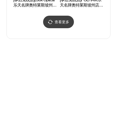
乐天名牌奥特莱斯坡州店
天名牌奥特莱斯坡州店
헤이
(룩옵티컬 롯데프리미엄
(폴햄 롯데프리미엄아울
아울렛 파주점)
렛 파주점)
查看更多