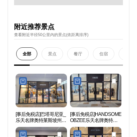
附近推荐景点
查看附近半径50公里內的景点(依距离排序)
全部
景点
餐厅
住宿
购物
[事后免税店]巴塔哥尼亚_
[事后免税店]HANDSOME
匹诺曹
乐天名牌奥特莱斯坡州店
OBZEE乐天名牌奥特莱
뮤지엄
(파타고니아 롯데프리미
斯坡州店(오브제 롯데프
엄아울렛 파주점)
리미엄아울렛 파주점)