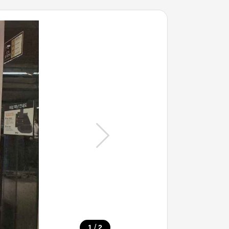
/
1
2