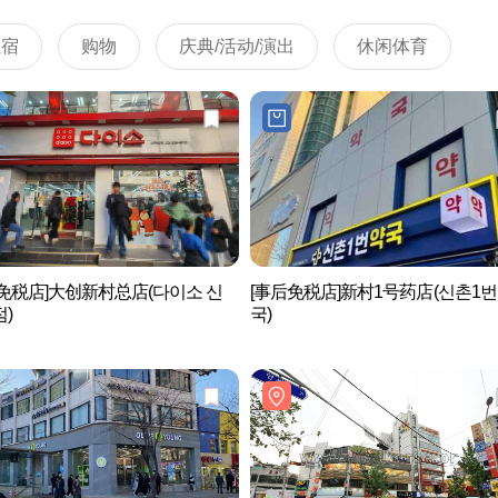
住宿
购物
庆典/活动/演出
休闲体育
免税店]大创新村总店(다이소 신
[事后免税店]新村1号药店(신촌1
)
국)