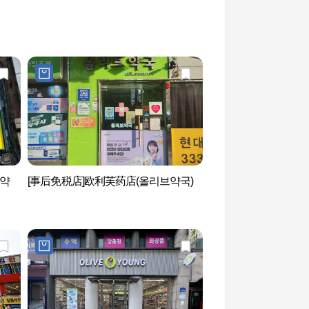
번약
[事后免税店]欧利芙药店(올리브약국)
延世路 (연세로)