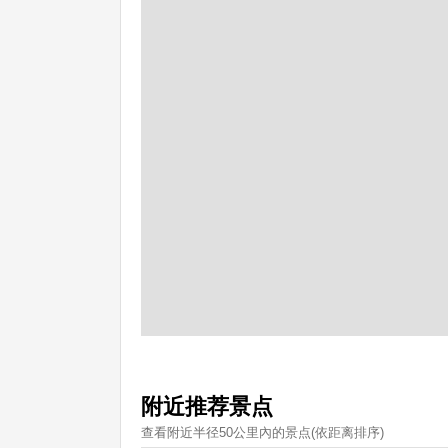
附近推荐景点
查看附近半径50公里內的景点(依距离排序)