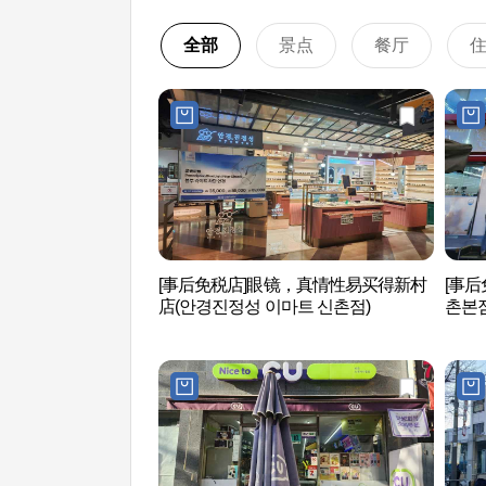
全部
景点
餐厅
[事后免税店]眼镜，真情性易买得新村
[事后
店(안경진정성 이마트 신촌점)
촌본점