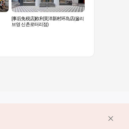
[事后免税店]欧利芙洋新村环岛店(올리
西江大学 (서강대학교[
브영 신촌로터리점)
University])
其他相关网站
关于韩国旅游发展局