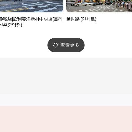
后免税店]欧利芙洋新村中央店(올리
延世路 (연세로)
신촌중앙점)
查看更多
实用信息
服务
韩国旅游发展局手机应用程序
服务条款