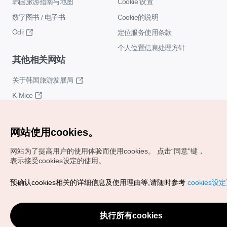
韩国旅游指南与地图
Cookie 设置
数字图书 / 电子书
Cookie的说明
Odii
定位服务使用条款
个人位置信息处理方针
其他相关网站
关于韩国旅游发展局
K-Mice
网站使用cookies。
网站为了提高用户的使用体验而使用cookies。
点击“同意"键，
表示接受cookies设定的使用。
Copyrights (c) 韩国旅游发展局版权所有
预确认cookies相关的详细信息及使用理由等,请随时参考
cookies设
如有相关疑问或建议，欢迎来信。
VISITKOREA官方邮箱
chnsim@knto.or.kr
执行所有cookies