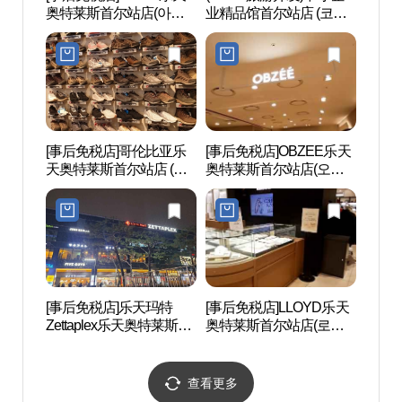
奥特莱斯首尔站店(아이
业精品馆首尔站店 (코레
울 284
더 롯데아울렛 서울역점)
일관광개발 ㈜중소기업
명품마루 서울역점)
[事后免税店]哥伦比亚乐
[事后免税店]OBZEE乐天
西小
天奥特莱斯首尔站店 (컬
奥特莱斯首尔站店(오브
（서
럼비아 롯데서울역)
제 롯데아울렛 서울역점)
관）
[事后免税店]乐天玛特
[事后免税店]LLOYD乐天
崇礼门
Zettaplex乐天奥特莱斯首
奥特莱斯首尔站店(로이
尔站店(롯데마트 제타플
드 롯데아울렛 서울역점)
렉스 롯데아울렛 서울역
점)
查看更多