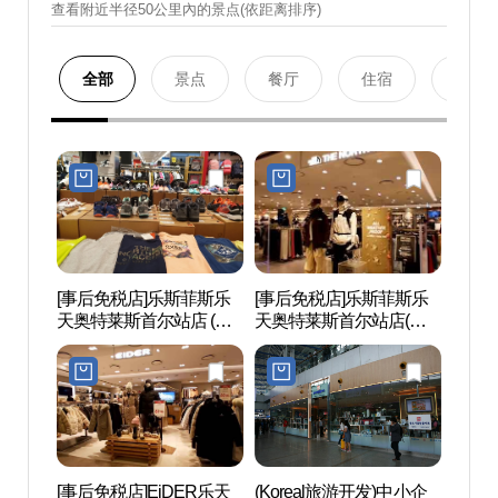
查看附近半径50公里內的景点(依距离排序)
全部
景点
餐厅
住宿
购物
[事后免税店]乐斯菲斯乐
[事后免税店]乐斯菲斯乐
观光列
天奥特莱斯首尔站店 (노
天奥特莱斯首尔站店(노
(레일
스페이스 롯데서울역)
스페이스 롯데아울렛 서
울역점)
[事后免税店]EiDER乐天
(Koreal旅游开发)中小企
文化站