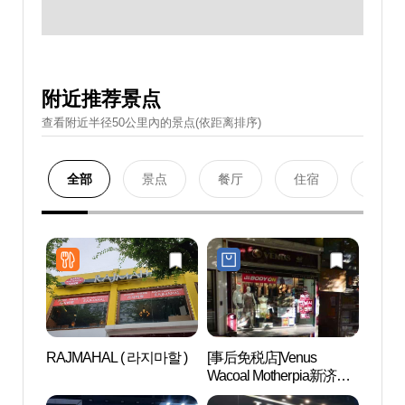
附近推荐景点
查看附近半径50公里內的景点(依距离排序)
全部
景点
餐厅
住宿
购物
RAJMAHAL ( 라지마할 )
[事后免税店]Venus
VIP
Wacoal Motherpia新济州
과)
特别自治道店(비너스 와