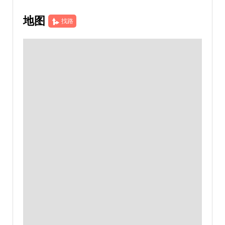
地图
找路