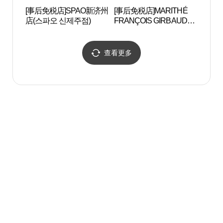
[事后免税店]SPAO新济州
[事后免税店]MARITHÉ
龙头
店(스파오 신제주점)
FRANÇOIS GIRBAUD新
해수
济州店(마리떼프랑스와
저버 신제주점)
查看更多