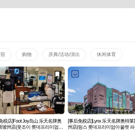
住宿
购物
庆典/活动/演出
休闲体育
免税店]Foot Joy岛山 乐天名牌奥
[事后免税店]Lynx 乐天名牌奥特
斯坡州店(풋조이 롯데프리미엄아
州店(링스 롯데프리미엄아울렛 파
파주점)
점)