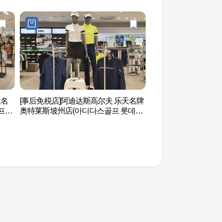
天名
[事后免税店]阿迪达斯高尔夫 乐天名牌
乌头山城 (오두산성)
프리
奥特莱斯坡州店(아디다스골프 롯데프
리미엄아울렛 파주점)