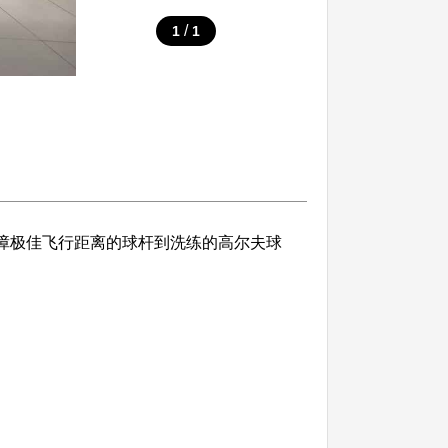
/
1
1
从保障极佳飞行距离的球杆到洗练的高尔夫球