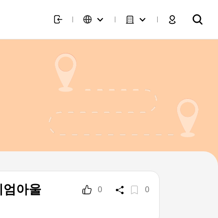
미엄아울
0
0