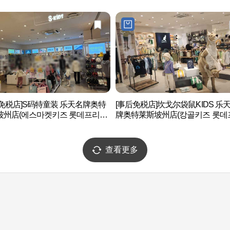
后免税店]S码特童装 乐天名牌奥特
[事后免税店]坎戈尔袋鼠KIDS 乐
坡州店(에스마켓키즈 롯데프리미
牌奥特莱斯坡州店(캉골키즈 롯데
렛 파주점)
미엄아울렛 파주점)
查看更多