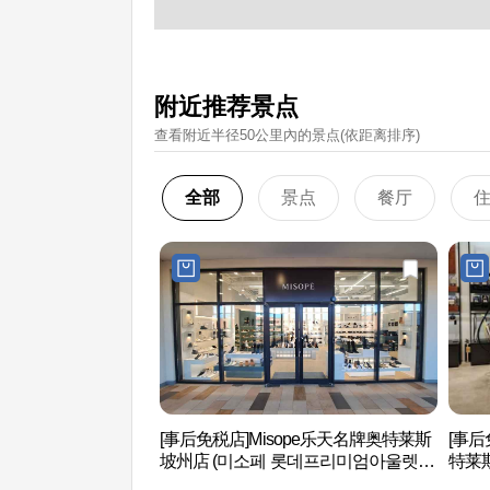
附近推荐景点
查看附近半径50公里內的景点(依距离排序)
全部
景点
餐厅
[事后免税店]Misope乐天名牌奥特莱斯
[事后
坡州店 (미소페 롯데프리미엄아울렛
特莱
파주점)
울렛 