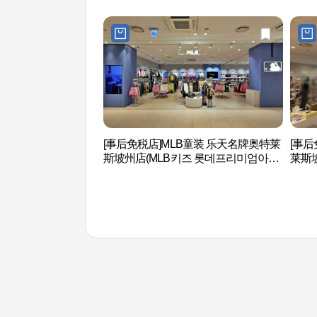
[事后免税店]MLB童装 乐天名牌奥特莱
[事
斯坡州店(MLB키즈 롯데프리미엄아울
莱斯
렛 파주점)
엄아울