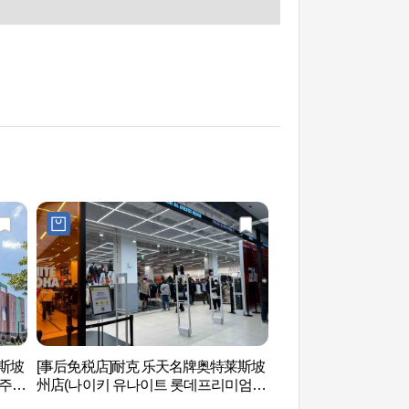
莱斯坡
[事后免税店]耐克 乐天名牌奥特莱斯坡
匹诺曹博物馆 (피노키
주
州店(나이키 유나이트 롯데프리미엄아
울렛 파주점)