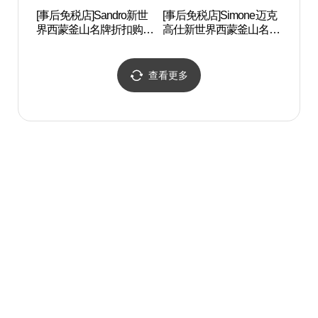
[事后免税店]Sandro新世
[事后免税店]Simone迈克
竹城
界西蒙釜山名牌折扣购物
高仕新世界西蒙釜山名牌
Dre
中心釜山店(산드로 신세
折扣购物中心(마이클코
(드림
계사이먼프리미엄아울렛
어스 신세계사이먼프리
부산점)
미엄아울렛 부산점)
查看更多