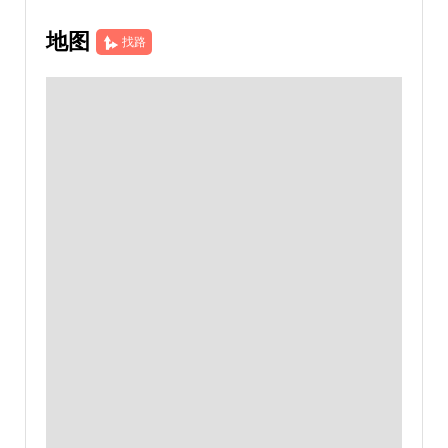
地图
找路