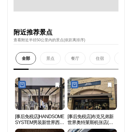
附近推荐景点
查看附近半径50公里內的景点(依距离排序)
全部
景点
餐厅
住宿
购物
[事后免税店]HANDSOME
[事后免税店]布克兄弟新
掷板庵
SYSTEM男装新世界西蒙
世界奥特莱斯机张店(브
산)
釜山名牌折扣购物中心
룩스브라더스 신세계사