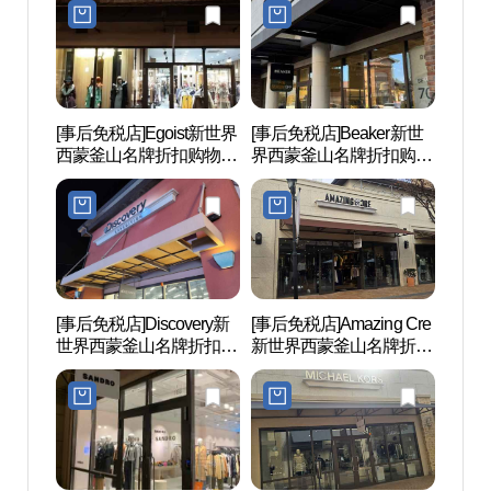
(시스템옴므 신세계사이
이먼프리미엄아울렛 부
먼프리미엄아울렛 부산
산점)
점)
[事后免税店]Egoist新世界
[事后免税店]Beaker新世
国立大
西蒙釜山名牌折扣购物中
界西蒙釜山名牌折扣购物
대운
心(에고이스트 신세계사
中心(비이커 신세계사이
이먼프리미엄아울렛 부
먼프리미엄아울렛 부산
산점)
점)
[事后免税店]Discovery新
[事后免税店]Amazing Cre
Fe01
世界西蒙釜山名牌折扣购
新世界西蒙釜山名牌折扣
物中心(디스커버리 신세
购物中心釜山店(어메이
계사이먼프리미엄아울렛
징크리 신세계사이먼프
부산점)
리미엄아울렛 부산점)