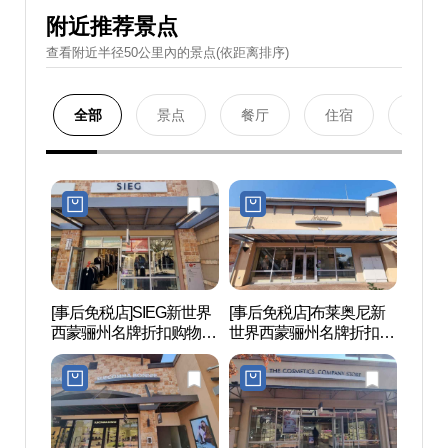
附近推荐景点
查看附近半径50公里內的景点(依距离排序)
全部
景点
餐厅
住宿
购物
[事后免税店]SIEG新世界
[事后免税店]布莱奥尼新
明成皇
西蒙骊州名牌折扣购物中
世界西蒙骊州名牌折扣购
생가)
心(지이크 신세계사이먼
物中心(브리오니 신세계
프리미엄아울렛 여주점)
사이먼프리미엄아울렛
여주점)