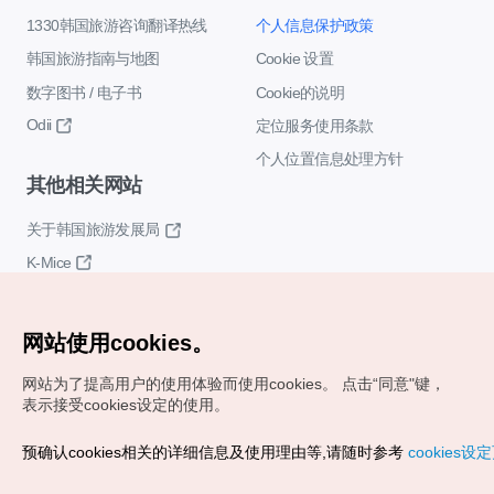
1330韩国旅游咨询翻译热线
个人信息保护政策
韩国旅游指南与地图
Cookie 设置
数字图书 / 电子书
Cookie的说明
Odii
定位服务使用条款
个人位置信息处理方针
其他相关网站
关于韩国旅游发展局
K-Mice
网站使用cookies。
网站为了提高用户的使用体验而使用cookies。
点击“同意"键，
表示接受cookies设定的使用。
Copyrights (c) 韩国旅游发展局版权所有
预确认cookies相关的详细信息及使用理由等,请随时参考
cookies设
如有相关疑问或建议，欢迎来信。
VISITKOREA官方邮箱