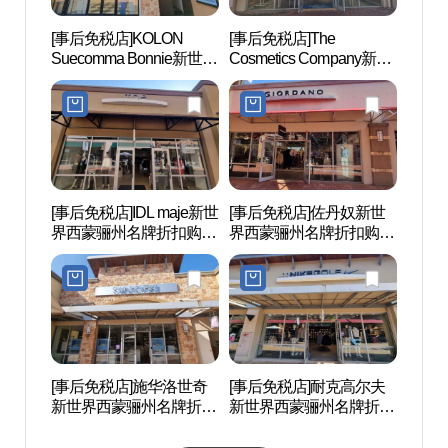
[事后免税店]KOLON
[事后免税店]The
骊州博
Suecomma Bonnie新世界
Cosmetics Company新世
西蒙骊州名牌折扣购物中
界西蒙骊州名牌折扣购物
心(슈콤마보니 신세계사
中心(더 코스메틱 컴퍼니
이먼프리미엄아울렛 여
스토어 신세계사이먼프
주점)
리미엄아울렛 여주점)
[事后免税店]IDL maje新世
[事后免税店]佐丹奴新世
神勒寺
界西蒙骊州名牌折扣购物
界西蒙骊州名牌折扣购物
광지)
中心(마쥬 신세계사이먼
中心(지오다노 신세계사
프리미엄아울렛 여주점)
이먼프리미엄아울렛 여
주점)
[事后免税店]施华洛世奇
[事后免税店]耐克高尔夫
神勒寺
新世界西蒙骊州名牌折扣
新世界西蒙骊州名牌折扣
주)
购物中心(스와로브스키
购物中心(나이키골프 신
신세계사이먼프리미엄아
세계사이먼프리미엄아울