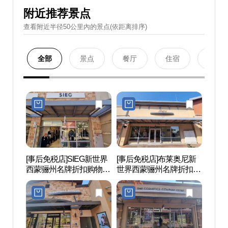
附近推荐景点
查看附近半径50公里內的景点(依距离排序)
全部
景点
餐厅
住宿
购物
[事后免税店]SIEG新世界
[事后免税店]布莱奥尼新
明成皇
西蒙骊州名牌折扣购物中
世界西蒙骊州名牌折扣购
생가)
心(지이크 신세계사이먼
物中心(브리오니 신세계
프리미엄아울렛 여주점)
사이먼프리미엄아울렛
여주점)