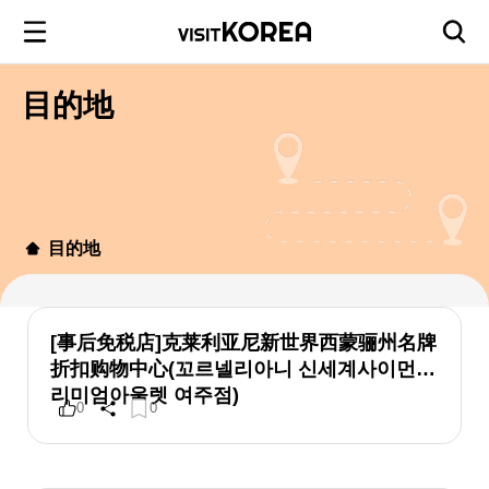
目的地
目的地
[事后免税店]克莱利亚尼新世界西蒙骊州名牌
折扣购物中心(꼬르넬리아니 신세계사이먼프
리미엄아울렛 여주점)
0
0