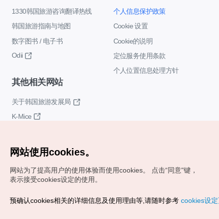
1330韩国旅游咨询翻译热线
个人信息保护政策
韩国旅游指南与地图
Cookie 设置
数字图书 / 电子书
Cookie的说明
Odii
定位服务使用条款
个人位置信息处理方针
其他相关网站
关于韩国旅游发展局
K-Mice
网站使用cookies。
网站为了提高用户的使用体验而使用cookies。
点击“同意"键，
表示接受cookies设定的使用。
Copyrights (c) 韩国旅游发展局版权所有
预确认cookies相关的详细信息及使用理由等,请随时参考
cookies设
如有相关疑问或建议，欢迎来信。
VISITKOREA官方邮箱