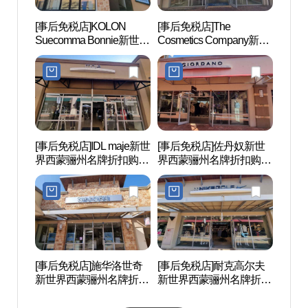
[事后免税店]KOLON
[事后免税店]The
骊州博
Suecomma Bonnie新世界
Cosmetics Company新世
西蒙骊州名牌折扣购物中
界西蒙骊州名牌折扣购物
心(슈콤마보니 신세계사
中心(더 코스메틱 컴퍼니
이먼프리미엄아울렛 여
스토어 신세계사이먼프
주점)
리미엄아울렛 여주점)
[事后免税店]IDL maje新世
[事后免税店]佐丹奴新世
神勒寺
界西蒙骊州名牌折扣购物
界西蒙骊州名牌折扣购物
광지)
中心(마쥬 신세계사이먼
中心(지오다노 신세계사
프리미엄아울렛 여주점)
이먼프리미엄아울렛 여
주점)
[事后免税店]施华洛世奇
[事后免税店]耐克高尔夫
神勒寺
新世界西蒙骊州名牌折扣
新世界西蒙骊州名牌折扣
주)
购物中心(스와로브스키
购物中心(나이키골프 신
신세계사이먼프리미엄아
세계사이먼프리미엄아울