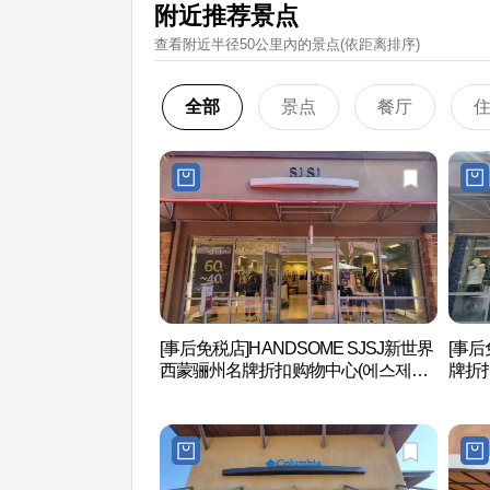
附近推荐景点
查看附近半径50公里內的景点(依距离排序)
全部
景点
餐厅
[事后免税店]HANDSOME SJSJ新世界
[事
西蒙骊州名牌折扣购物中心(에스제이
牌折
에스제이 신세계사이먼프리미엄아울
사이
렛 여주점)