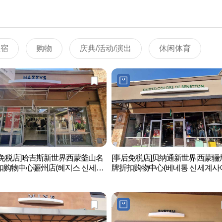
住宿
购物
庆典/活动/演出
休闲体育
后免税店]哈吉斯新世界西蒙釜山名
[事后免税店]贝纳通新世界西蒙骊
扣购物中心骊州店(헤지스 신세계
牌折扣购物中心(베네통 신세계사
먼프리미엄아울렛 여주점)
프리미엄아울렛 여주점)