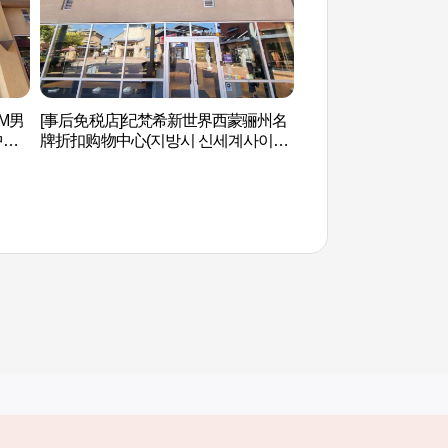
EM男
[事后免税店]纪梵希新世界西蒙骊州名
神勒寺观光地 (신륵
中心
牌折扣购物中心(지방시 신세계사이먼
엄아
프리미엄아울렛 여주점)
其他相关网站