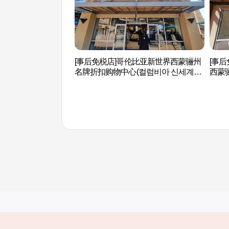
[事后免税店]哥伦比亚新世界西蒙骊州
[事后
名牌折扣购物中心(컬럼비아 신세계사
西蒙
이먼프리미엄아울렛 여주점)
계사