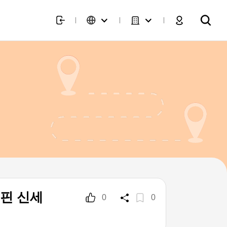
핀 신세
0
0