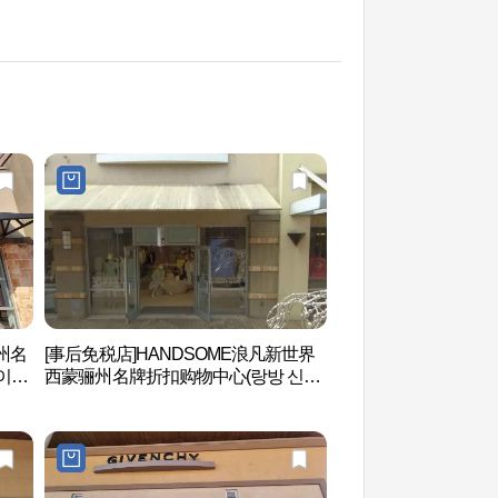
州名
[事后免税店]HANDSOME浪凡新世界
明成皇后故居 (명성황
이먼
西蒙骊州名牌折扣购物中心(랑방 신세
계사이먼프리미엄아울렛 여주점)