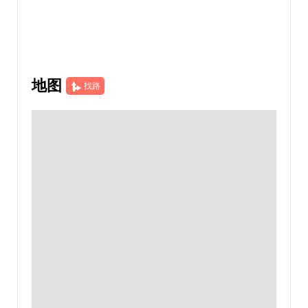
地图
找路