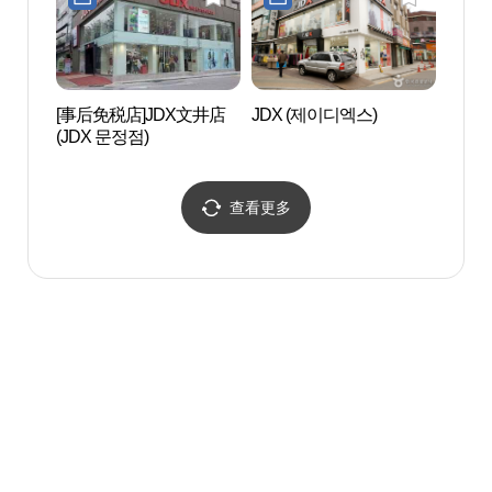
[事后免税店]JDX文井店
JDX (제이디엑스)
汉城百
(JDX 문정점)
제박물
查看更多