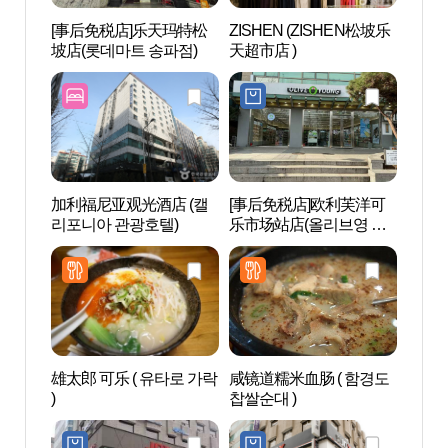
[事后免税店]乐天玛特松
ZISHEN (ZISHEN松坡乐
公园哈
坡店(롯데마트 송파점)
天超市店 )
KIN
蒸(파
스파)
加利福尼亚观光酒店 (캘
[事后免税店]欧利芙洋可
首尔石
리포니아 관광호텔)
乐市场站店(올리브영 가
석촌동
락시장역점)
雄太郎 可乐 ( 유타로 가락
咸镜道糯米血肠 ( 함경도
松理团
)
찹쌀순대 )