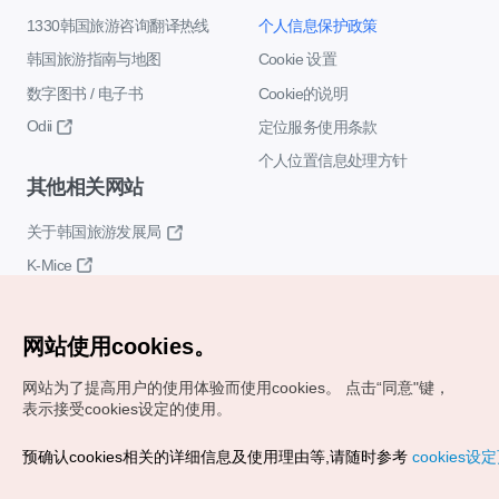
1330韩国旅游咨询翻译热线
个人信息保护政策
韩国旅游指南与地图
Cookie 设置
数字图书 / 电子书
Cookie的说明
Odii
定位服务使用条款
个人位置信息处理方针
其他相关网站
关于韩国旅游发展局
K-Mice
网站使用cookies。
网站为了提高用户的使用体验而使用cookies。
点击“同意"键，
表示接受cookies设定的使用。
Copyrights (c) 韩国旅游发展局版权所有
预确认cookies相关的详细信息及使用理由等,请随时参考
cookies设
如有相关疑问或建议，欢迎来信。
VISITKOREA官方邮箱