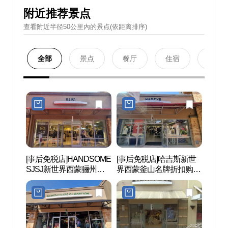
附近推荐景点
查看附近半径50公里內的景点(依距离排序)
全部
景点
餐厅
住宿
购物
[事后免税店]HANDSOME
[事后免税店]哈吉斯新世
明成皇
SJSJ新世界西蒙骊州名
界西蒙釜山名牌折扣购物
생가)
牌折扣购物中心(에스제
中心骊州店(헤지스 신세
이에스제이 신세계사이
계사이먼프리미엄아울렛
먼프리미엄아울렛 여주
여주점)
점)