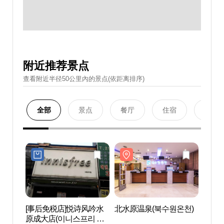
附近推荐景点
查看附近半径50公里內的景点(依距离排序)
全部
景点
餐厅
住宿
购物
[事后免税店]悦诗风吟水
北水原温泉(북수원온천)
北水原
原成大店(이니스프리 수