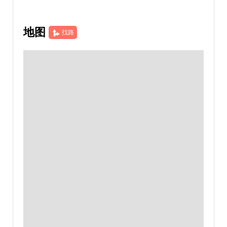
地图
找路