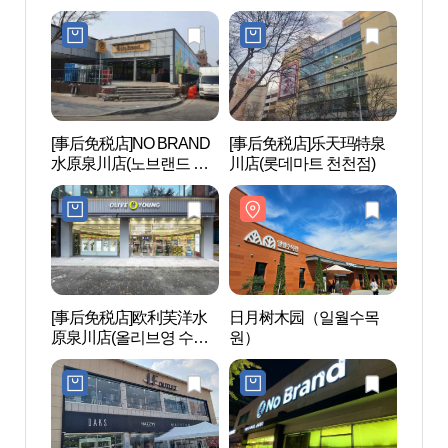
원성대점)
[事后免税店]NO BRAND
[事后免税店]乐天玛特泉
四季
水原泉川店(노브랜드 수
川店(롯데마트 천천점)
링팜
원천천점)
[事后免税店]欧利芙洋水
日月树木园（일월수목
SMO
原泉川店(올리브영 수원
원）
천천점)