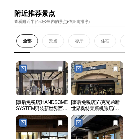
附近推荐景点
查看附近半径50公里內的景点(依距离排序)
全部
景点
餐厅
住宿
购物
[事后免税店]HANDSOME
[事后免税店]布克兄弟新
掷板庵
SYSTEM男装新世界西蒙
世界奥特莱斯机张店(브
산)
釜山名牌折扣购物中心
룩스브라더스 신세계사
(시스템옴므 신세계사이
이먼프리미엄아울렛 부
먼프리미엄아울렛 부산
산점)
점)