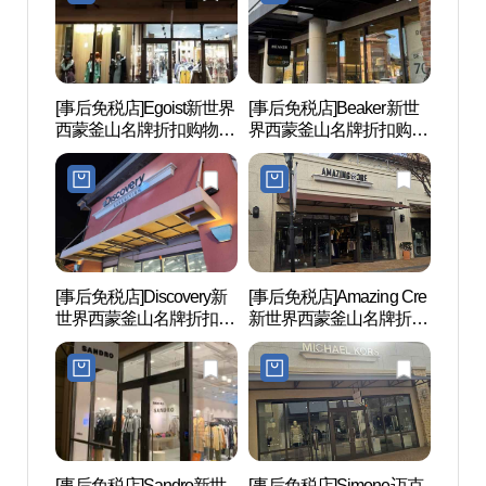
먼프리미엄아울렛 부산
산점)
점)
[事后免税店]Egoist新世界
[事后免税店]Beaker新世
国立大
西蒙釜山名牌折扣购物中
界西蒙釜山名牌折扣购物
대운
心(에고이스트 신세계사
中心(비이커 신세계사이
이먼프리미엄아울렛 부
먼프리미엄아울렛 부산
산점)
점)
[事后免税店]Discovery新
[事后免税店]Amazing Cre
Fe01
世界西蒙釜山名牌折扣购
新世界西蒙釜山名牌折扣
物中心(디스커버리 신세
购物中心釜山店(어메이
계사이먼프리미엄아울렛
징크리 신세계사이먼프
부산점)
리미엄아울렛 부산점)
[事后免税店]Sandro新世
[事后免税店]Simone迈克
竹城