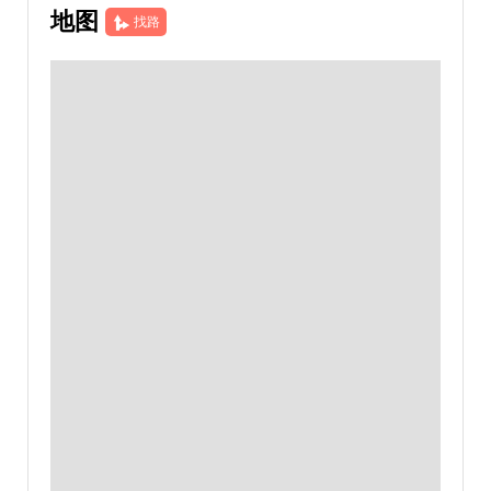
地图
找路