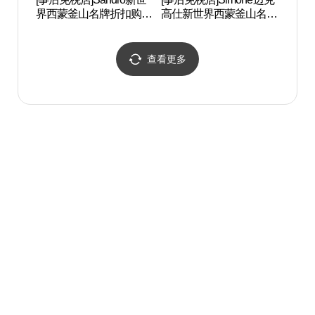
界西蒙釜山名牌折扣购物
高仕新世界西蒙釜山名牌
Dre
中心釜山店(산드로 신세
折扣购物中心(마이클코
(드림
계사이먼프리미엄아울렛
어스 신세계사이먼프리
부산점)
미엄아울렛 부산점)
查看更多