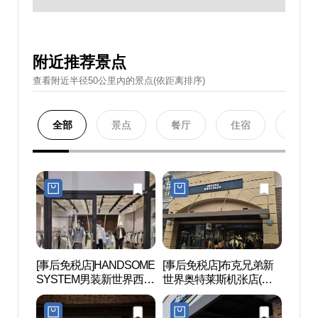
附近推荐景点
查看附近半径50公里內的景点(依距离排序)
全部
景点
餐厅
住宿
购物
[事后免税店]HANDSOME
[事后免税店]布克兄弟新
掷板庵
SYSTEM男装新世界西蒙
世界奥特莱斯机张店(브
산)
釜山名牌折扣购物中心
룩스브라더스 신세계사
(시스템옴므 신세계사이
이먼프리미엄아울렛 부