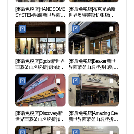
[事后免税店]HANDSOME
[事后免税店]布克兄弟新
掷板庵
SYSTEM男装新世界西蒙
世界奥特莱斯机张店(브
산)
釜山名牌折扣购物中心
룩스브라더스 신세계사
(시스템옴므 신세계사이
이먼프리미엄아울렛 부
먼프리미엄아울렛 부산
산점)
점)
[事后免税店]Egoist新世界
[事后免税店]Beaker新世
国立大
西蒙釜山名牌折扣购物中
界西蒙釜山名牌折扣购物
대운
心(에고이스트 신세계사
中心(비이커 신세계사이
이먼프리미엄아울렛 부
먼프리미엄아울렛 부산
산점)
점)
[事后免税店]Discovery新
[事后免税店]Amazing Cre
Fe01
世界西蒙釜山名牌折扣购
新世界西蒙釜山名牌折扣
物中心(디스커버리 신세
购物中心釜山店(어메이
계사이먼프리미엄아울렛
징크리 신세계사이먼프