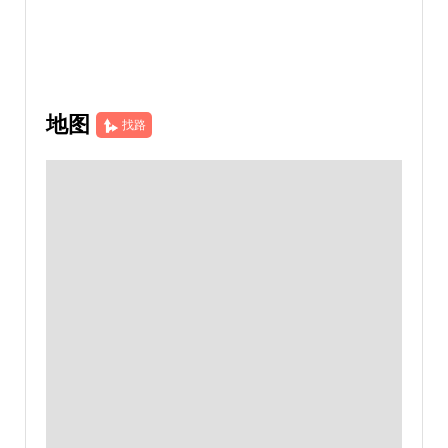
地图
找路