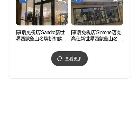
부산점)
리미엄아울렛 부산점)
[事后免税店]Sandro新世
[事后免税店]Simone迈克
竹城
界西蒙釜山名牌折扣购物
高仕新世界西蒙釜山名牌
Dre
中心釜山店(산드로 신세
折扣购物中心(마이클코
(드림
계사이먼프리미엄아울렛
어스 신세계사이먼프리
부산점)
미엄아울렛 부산점)
查看更多